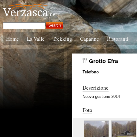
Home
La Valle
Trekking
Capanne
Ristoranti
Grotto Efra
Telefono
Descrizione
Nuova gestione 2014
Foto