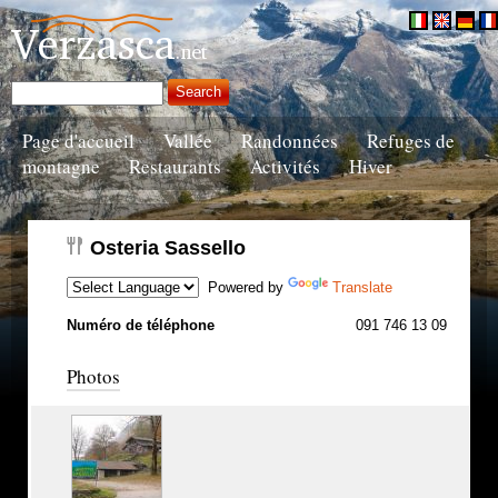
Page d'accueil
Vallée
Randonnées
Refuges de
montagne
Restaurants
Activités
Hiver
Osteria Sassello
Powered by
Translate
Numéro de téléphone
091 746 13 09
Photos