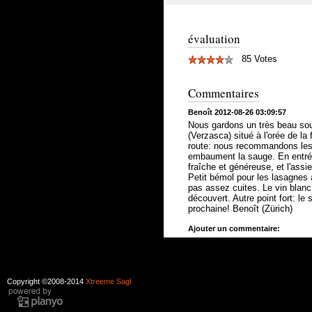
évaluation
85 Votes
Commentaires
Benoît 2012-08-26 03:09:57
Nous gardons un très beau sou
(Verzasca) situé à l'orée de la 
route: nous recommandons les t
embaument la sauge. En entrée,
fraîche et généreuse, et l'assie
Petit bémol pour les lasagnes 
pas assez cuites. Le vin blanc 
découvert. Autre point fort: le
prochaine! Benoît (Zürich)
Ajouter un commentaire:
Copyright ©2008-2014
Xtreeme Sagl