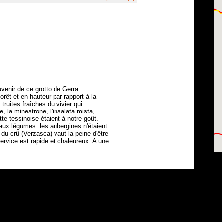
venir de ce grotto de Gerra
forêt et en hauteur par rapport à la
ruites fraîches du vivier qui
 la minestrone, l'insalata mista,
tte tessinoise étaient à notre goût.
aux légumes: les aubergines n'étaient
du crû (Verzasca) vaut la peine d'être
 service est rapide et chaleureux. A une