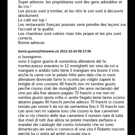
Super adresse, les propriétaires sont des gens adorables et
du cru !
Les pizzas sont à tomber, et les rib's le soir sont à découvrir
absolument.
Le café est top !
Les restaurants français pourrais venir prendre des leçons sur
l'accueil et la qualité.
Les chambres sont sobres mais très propre et les prix sont
corrects.
Bonne adresse.
benni.guerra@bluewin.ch 2013-10-24 09:17:06
si buongiorno
sono il signor guerra di sementina allenatore del hc
montecarasso eravamo in 12 monighetti ieri sera da voi a
mangiare e andato tutto bene il mangiare era buono il vino
anche la carne con le patate fritte pero dato che io sono
allenatore dovevate farmi lo sconto poi volglio sapere le
botiglie di vino costano 48 franchi non mi sembra giusto
perché cisono stati dei monighetti che anno reclamato del
vino poi alla fine abiamo pagato 70 franchi a me non mi
sembra giusto qesta volta ci avete fregato bene lanno scorso
abiamo pagato 40 franchi perché adesso 70 franchi io cisono
restato per venire li da voi da sementina fino li 70 franchi non
cari ame non mi vabene loso che cisono le due camerrieri
che io vio chiesto delle due cameriere il numero nate di tutte
due imeil di tutti due allora se potete mandare perfaore e
mandari dei cataloghi del vostro ristorante che mi sono
dimenticato ieri sera io conosco di una vita il Roberto rusconi
perché lui ci porta ad ambri scusate ma e