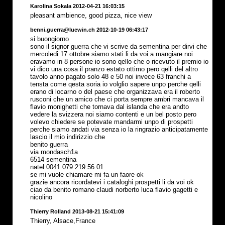
Karolina Sokala 2012-04-21 16:03:15
pleasant ambience, good pizza, nice view
benni.guerra@luewin.ch 2012-10-19 06:43:17
si buongiorno
sono il signor guerra che vi scrive da sementina per dirvi che
mercoledi 17 ottobre siamo stati li da voi a mangiare noi
eravamo in 8 persone io sono qello che o ricevuto il premio io
vi dico una cosa il pranzo estato ottimo pero qelli del altro
tavolo anno pagato solo 48 e 50 noi invece 63 franchi a
tensta come qesta soria io volglio sapere unpo perche qelli
erano di locarno o del paese che organizzava era il roberto
rusconi che un amico che ci porta sempre ambri mancava il
flavio monighetti che tornava dal islanda che era andto
vedere la svizzera noi siamo contenti e un bel posto pero
volevo chiedere se potevate mandarmi unpo di prospetti
perche siamo andati via senza io la ringrazio anticipatamente
lascio il mio indirizzio che
benito guerra
via mondasch1a
6514 sementina
natel 0041 079 219 56 01
se mi vuole chiamare mi fa un faore ok
grazie ancora ricordatevi i cataloghi prospetti li da voi ok
ciao da benito romano claudi norberto luca flavio gagetti e
nicolino
Thierry Rolland 2013-08-21 15:41:09
Thierry, Alsace,France