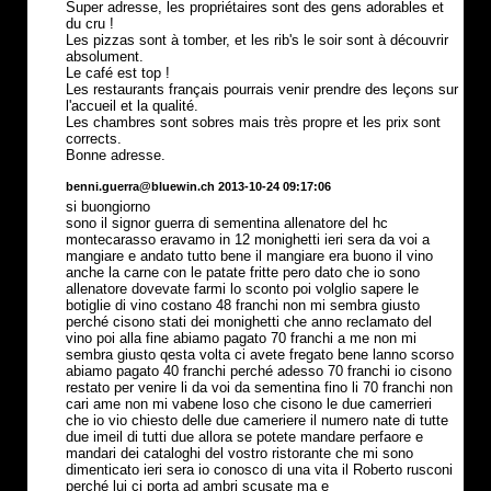
Super adresse, les propriétaires sont des gens adorables et
du cru !
Les pizzas sont à tomber, et les rib's le soir sont à découvrir
absolument.
Le café est top !
Les restaurants français pourrais venir prendre des leçons sur
l'accueil et la qualité.
Les chambres sont sobres mais très propre et les prix sont
corrects.
Bonne adresse.
benni.guerra@bluewin.ch 2013-10-24 09:17:06
si buongiorno
sono il signor guerra di sementina allenatore del hc
montecarasso eravamo in 12 monighetti ieri sera da voi a
mangiare e andato tutto bene il mangiare era buono il vino
anche la carne con le patate fritte pero dato che io sono
allenatore dovevate farmi lo sconto poi volglio sapere le
botiglie di vino costano 48 franchi non mi sembra giusto
perché cisono stati dei monighetti che anno reclamato del
vino poi alla fine abiamo pagato 70 franchi a me non mi
sembra giusto qesta volta ci avete fregato bene lanno scorso
abiamo pagato 40 franchi perché adesso 70 franchi io cisono
restato per venire li da voi da sementina fino li 70 franchi non
cari ame non mi vabene loso che cisono le due camerrieri
che io vio chiesto delle due cameriere il numero nate di tutte
due imeil di tutti due allora se potete mandare perfaore e
mandari dei cataloghi del vostro ristorante che mi sono
dimenticato ieri sera io conosco di una vita il Roberto rusconi
perché lui ci porta ad ambri scusate ma e