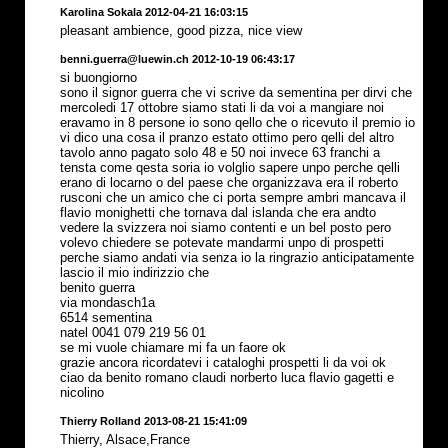
Karolina Sokala 2012-04-21 16:03:15
pleasant ambience, good pizza, nice view
benni.guerra@luewin.ch 2012-10-19 06:43:17
si buongiorno
sono il signor guerra che vi scrive da sementina per dirvi che
mercoledi 17 ottobre siamo stati li da voi a mangiare noi
eravamo in 8 persone io sono qello che o ricevuto il premio io
vi dico una cosa il pranzo estato ottimo pero qelli del altro
tavolo anno pagato solo 48 e 50 noi invece 63 franchi a
tensta come qesta soria io volglio sapere unpo perche qelli
erano di locarno o del paese che organizzava era il roberto
rusconi che un amico che ci porta sempre ambri mancava il
flavio monighetti che tornava dal islanda che era andto
vedere la svizzera noi siamo contenti e un bel posto pero
volevo chiedere se potevate mandarmi unpo di prospetti
perche siamo andati via senza io la ringrazio anticipatamente
lascio il mio indirizzio che
benito guerra
via mondasch1a
6514 sementina
natel 0041 079 219 56 01
se mi vuole chiamare mi fa un faore ok
grazie ancora ricordatevi i cataloghi prospetti li da voi ok
ciao da benito romano claudi norberto luca flavio gagetti e
nicolino
Thierry Rolland 2013-08-21 15:41:09
Thierry, Alsace,France