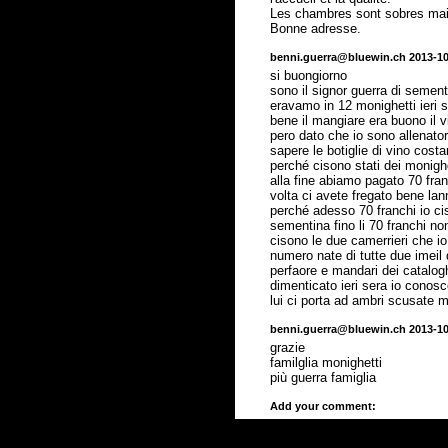
Les chambres sont sobres mais 
Bonne adresse.
benni.guerra@bluewin.ch 2013-10
si buongiorno
sono il signor guerra di semen
eravamo in 12 monighetti ieri 
bene il mangiare era buono il v
pero dato che io sono allenator
sapere le botiglie di vino cos
perché cisono stati dei monigh
alla fine abiamo pagato 70 fr
volta ci avete fregato bene la
perché adesso 70 franchi io cis
sementina fino li 70 franchi n
cisono le due camerrieri che io
numero nate di tutte due imeil 
perfaore e mandari dei catalog
dimenticato ieri sera io conosc
lui ci porta ad ambri scusate 
benni.guerra@bluewin.ch 2013-10
grazie
familglia monighetti
più guerra famiglia
Add your comment: