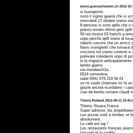
benni.guerra@luewin.ch 2012-10-
si buongiorno
sono il signor guerra che vi sc
mercoledi 17 ottobre siamo sta
8 persone io sono qello che o r
pranzo estato ottimo pero qelli
50 noi invece 63 franchi a ten
unpo perche qelli erano di loca
roberto rusconi che un amico 
flavio monighetti che tornava d
svizzera noi siamo contenti e 
potevate mandarmi unpo di pro
io la ringrazio anticipatamente 
benito guerra
via mondasch1a
6514 sementina
natel 0041 079 219 56 01
se mi vuole chiamare mi fa un
grazie ancora ricordatevi i cata
ciao da benito romano claudi no
Thierry Rolland 2013-08-21 15:41:
Thierry, Alsace,France
Super adresse, les propriétair
Les pizzas sont à tomber, et les
absolument.
Le café est top !
Les restaurants français pourr
l'accueil et la qualité.