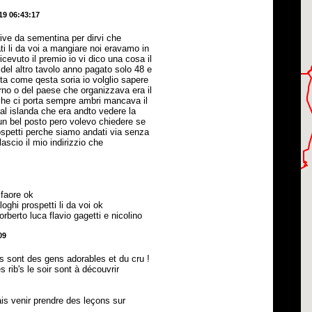
19 06:43:17
rive da sementina per dirvi che
ti li da voi a mangiare noi eravamo in
icevuto il premio io vi dico una cosa il
 del altro tavolo anno pagato solo 48 e
sta come qesta soria io volglio sapere
rno o del paese che organizzava era il
che ci porta sempre ambri mancava il
al islanda che era andto vedere la
un bel posto pero volevo chiedere se
spetti perche siamo andati via senza
lascio il mio indirizzio che
 faore ok
loghi prospetti li da voi ok
rberto luca flavio gagetti e nicolino
09
es sont des gens adorables et du cru !
 rib's le soir sont à découvrir
ais venir prendre des leçons sur