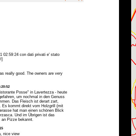
 02:59:24 con dati privati e' stato
!]
as really good. The owners are very
2:20:52
istorante Posse" in Lavertezza - heute
gefahren, um nochmal in den Genuss
mmen. Das Fleisch ist derart zart,
. Es kommt direkt vom Holzgrill (mit
 Terasse hat man einen schönen Blick
erzasca. Und im Übrigen ist das
l an Pizze bekannt.
15
, nice view