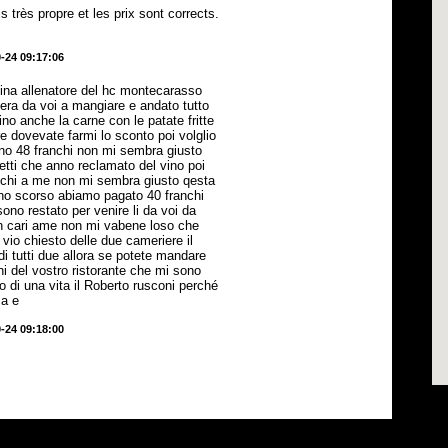
très propre et les prix sont corrects.
-24 09:17:06
tina allenatore del hc montecarasso
sera da voi a mangiare e andato tutto
ino anche la carne con le patate fritte
e dovevate farmi lo sconto poi volglio
tano 48 franchi non mi sembra giusto
etti che anno reclamato del vino poi
anchi a me non mi sembra giusto qesta
nno scorso abiamo pagato 40 franchi
ono restato per venire li da voi da
on cari ame non mi vabene loso che
 vio chiesto delle due cameriere il
di tutti due allora se potete mandare
hi del vostro ristorante che mi sono
o di una vita il Roberto rusconi perché
ma e
-24 09:18:00