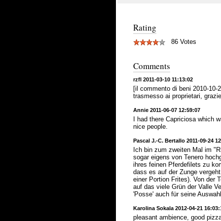
Rating
86 Votes
Comments
rzfl 2011-03-10 11:13:02
[il commento di beni 2010-10-21
trasmesso ai proprietari, grazie
Annie 2011-06-07 12:59:07
I had there Capriciosa which w
nice people.
Pascal J.-C. Bertallo 2011-09-24 1
Ich bin zum zweiten Mal im "R
sogar eigens von Tenero hoch
ihres feinen Pferdefilets zu ko
dass es auf der Zunge vergeht
einer Portion Frites). Von der
auf das viele Grün der Valle V
'Posse' auch für seine Auswah
Karolina Sokala 2012-04-21 16:03:
pleasant ambience, good pizza