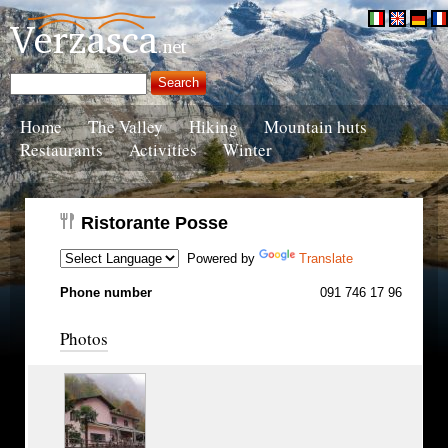
Home
The Valley
Hiking
Mountain huts
Restaurants
Activities
Winter
Ristorante Posse
Powered by
Translate
Phone number
091 746 17 96
Photos