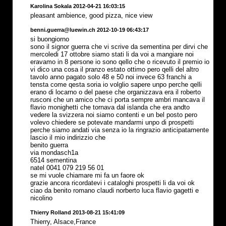
Karolina Sokala 2012-04-21 16:03:15
pleasant ambience, good pizza, nice view
benni.guerra@luewin.ch 2012-10-19 06:43:17
si buongiorno
sono il signor guerra che vi scrive da sementina per dirvi che
mercoledi 17 ottobre siamo stati li da voi a mangiare noi
eravamo in 8 persone io sono qello che o ricevuto il premio io
vi dico una cosa il pranzo estato ottimo pero qelli del altro
tavolo anno pagato solo 48 e 50 noi invece 63 franchi a
tensta come qesta soria io volglio sapere unpo perche qelli
erano di locarno o del paese che organizzava era il roberto
rusconi che un amico che ci porta sempre ambri mancava il
flavio monighetti che tornava dal islanda che era andto
vedere la svizzera noi siamo contenti e un bel posto pero
volevo chiedere se potevate mandarmi unpo di prospetti
perche siamo andati via senza io la ringrazio anticipatamente
lascio il mio indirizzio che
benito guerra
via mondasch1a
6514 sementina
natel 0041 079 219 56 01
se mi vuole chiamare mi fa un faore ok
grazie ancora ricordatevi i cataloghi prospetti li da voi ok
ciao da benito romano claudi norberto luca flavio gagetti e
nicolino
Thierry Rolland 2013-08-21 15:41:09
Thierry, Alsace,France