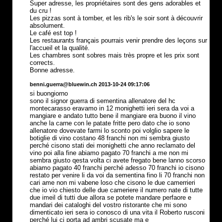
Super adresse, les propriétaires sont des gens adorables et
du cru !
Les pizzas sont à tomber, et les rib's le soir sont à découvrir
absolument.
Le café est top !
Les restaurants français pourrais venir prendre des leçons sur
l'accueil et la qualité.
Les chambres sont sobres mais très propre et les prix sont
corrects.
Bonne adresse.
benni.guerra@bluewin.ch 2013-10-24 09:17:06
si buongiorno
sono il signor guerra di sementina allenatore del hc
montecarasso eravamo in 12 monighetti ieri sera da voi a
mangiare e andato tutto bene il mangiare era buono il vino
anche la carne con le patate fritte pero dato che io sono
allenatore dovevate farmi lo sconto poi volglio sapere le
botiglie di vino costano 48 franchi non mi sembra giusto
perché cisono stati dei monighetti che anno reclamato del
vino poi alla fine abiamo pagato 70 franchi a me non mi
sembra giusto qesta volta ci avete fregato bene lanno scorso
abiamo pagato 40 franchi perché adesso 70 franchi io cisono
restato per venire li da voi da sementina fino li 70 franchi non
cari ame non mi vabene loso che cisono le due camerrieri
che io vio chiesto delle due cameriere il numero nate di tutte
due imeil di tutti due allora se potete mandare perfaore e
mandari dei cataloghi del vostro ristorante che mi sono
dimenticato ieri sera io conosco di una vita il Roberto rusconi
perché lui ci porta ad ambri scusate ma e