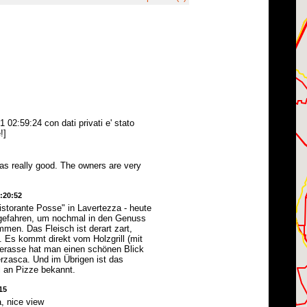
 02:59:24 con dati privati e' stato
!]
as really good. The owners are very
2:20:52
istorante Posse" in Lavertezza - heute
gefahren, um nochmal in den Genuss
mmen. Das Fleisch ist derart zart,
. Es kommt direkt vom Holzgrill (mit
 Terasse hat man einen schönen Blick
erzasca. Und im Übrigen ist das
l an Pizze bekannt.
15
, nice view