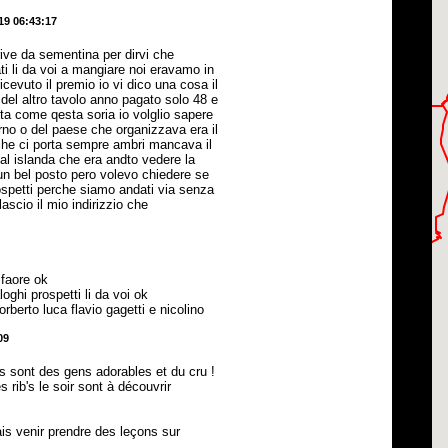
19 06:43:17
rive da sementina per dirvi che
ti li da voi a mangiare noi eravamo in
icevuto il premio io vi dico una cosa il
 del altro tavolo anno pagato solo 48 e
sta come qesta soria io volglio sapere
rno o del paese che organizzava era il
che ci porta sempre ambri mancava il
al islanda che era andto vedere la
un bel posto pero volevo chiedere se
spetti perche siamo andati via senza
lascio il mio indirizzio che
 faore ok
loghi prospetti li da voi ok
rberto luca flavio gagetti e nicolino
09
es sont des gens adorables et du cru !
 rib's le soir sont à découvrir
ais venir prendre des leçons sur