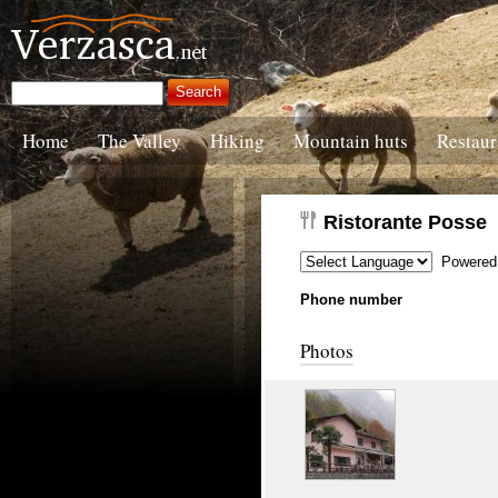
Home
The Valley
Hiking
Mountain huts
Restaur
Ristorante Posse
Powered
Phone number
Photos