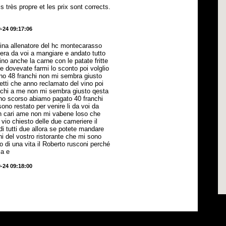
très propre et les prix sont corrects.
-24 09:17:06
tina allenatore del hc montecarasso
sera da voi a mangiare e andato tutto
ino anche la carne con le patate fritte
e dovevate farmi lo sconto poi volglio
tano 48 franchi non mi sembra giusto
etti che anno reclamato del vino poi
anchi a me non mi sembra giusto qesta
nno scorso abiamo pagato 40 franchi
ono restato per venire li da voi da
on cari ame non mi vabene loso che
 vio chiesto delle due cameriere il
di tutti due allora se potete mandare
hi del vostro ristorante che mi sono
o di una vita il Roberto rusconi perché
ma e
-24 09:18:00