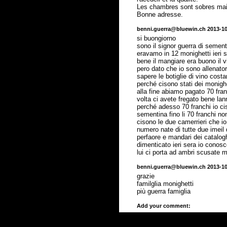
Les chambres sont sobres mais 
Bonne adresse.
benni.guerra@bluewin.ch 2013-10
si buongiorno
sono il signor guerra di semen
eravamo in 12 monighetti ieri 
bene il mangiare era buono il v
pero dato che io sono allenator
sapere le botiglie di vino cos
perché cisono stati dei monigh
alla fine abiamo pagato 70 fr
volta ci avete fregato bene la
perché adesso 70 franchi io cis
sementina fino li 70 franchi n
cisono le due camerrieri che io
numero nate di tutte due imeil 
perfaore e mandari dei catalog
dimenticato ieri sera io conosc
lui ci porta ad ambri scusate 
benni.guerra@bluewin.ch 2013-10
grazie
familglia monighetti
più guerra famiglia
Add your comment: