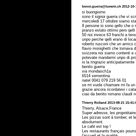
benni.guerra@luewin.ch 2012-10-
si buongiorno
sono il signor guerra che vi sc
mercoledi 17 ottobre siamo sta
8 persone io sono qello che o r
pranzo estato ottimo pero qelli
50 noi invece 63 franchi a ten
unpo perche qelli erano di loca
roberto rusconi che un amico 
flavio monighetti che tornava d
svizzera noi siamo contenti e 
potevate mandarmi unpo di pro
io la ringrazio anticipatamente 
benito guerra
via mondasch1a
6514 sementina
natel 0041 079 219 56 01
se mi vuole chiamare mi fa un
grazie ancora ricordatevi i cata
ciao da benito romano claudi no
Thierry Rolland 2013-08-21 15:41:
Thierry, Alsace,France
Super adresse, les propriétair
Les pizzas sont à tomber, et les
absolument.
Le café est top !
Les restaurants français pourr
l'accueil et la qualité.