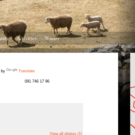
ants
Activities
Winter
 by
Translate
091 746 17 96
View all photos (1)