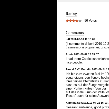
Rating
86 Votes
Comments
rzfl 2011-03-10 11:13:02
[il commento di beni 2010-10-21
trasmesso ai proprietari, grazie
Annie 2011-06-07 12:59:07
I had there Capriciosa which w
nice people.
Pascal J.-C. Bertallo 2011-09-24 1
Ich bin zum zweiten Mal im "R
sogar eigens von Tenero hoch
ihres feinen Pferdefilets zu ko
dass es auf der Zunge vergeht
einer Portion Frites). Von der
auf das viele Grün der Valle V
'Posse' auch für seine Auswah
Karolina Sokala 2012-04-21 16:03:
pleasant ambience, good pizza