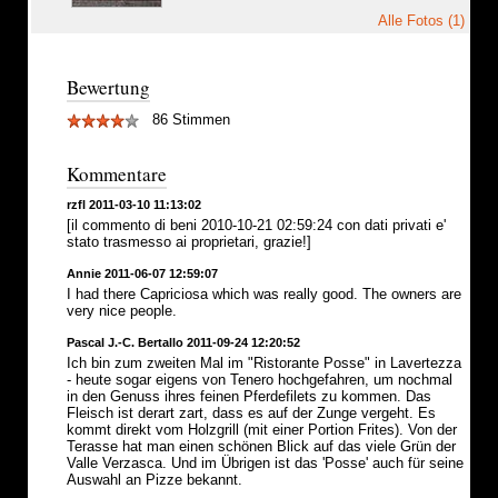
Alle Fotos (1)
Bewertung
86 Stimmen
Kommentare
rzfl 2011-03-10 11:13:02
[il commento di beni 2010-10-21 02:59:24 con dati privati e'
stato trasmesso ai proprietari, grazie!]
Annie 2011-06-07 12:59:07
I had there Capriciosa which was really good. The owners are
very nice people.
Pascal J.-C. Bertallo 2011-09-24 12:20:52
Ich bin zum zweiten Mal im "Ristorante Posse" in Lavertezza
- heute sogar eigens von Tenero hochgefahren, um nochmal
in den Genuss ihres feinen Pferdefilets zu kommen. Das
Fleisch ist derart zart, dass es auf der Zunge vergeht. Es
kommt direkt vom Holzgrill (mit einer Portion Frites). Von der
Terasse hat man einen schönen Blick auf das viele Grün der
Valle Verzasca. Und im Übrigen ist das 'Posse' auch für seine
Auswahl an Pizze bekannt.