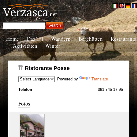
Home
Das Tal
Wandern
Berghütten
Restaurants
Aktivitäten
Winter
Ristorante Posse
Powered by
Translate
Telefon
091 746 17 96
Fotos