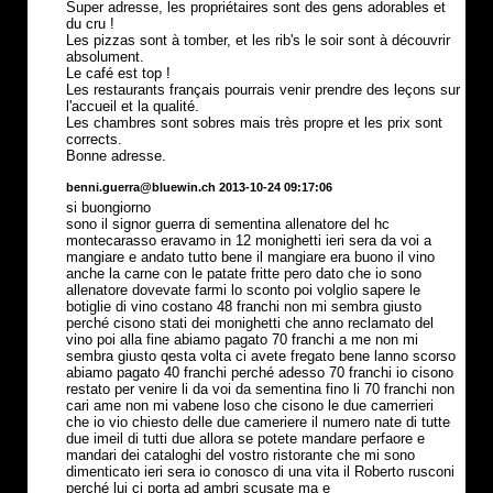
Super adresse, les propriétaires sont des gens adorables et
du cru !
Les pizzas sont à tomber, et les rib's le soir sont à découvrir
absolument.
Le café est top !
Les restaurants français pourrais venir prendre des leçons sur
l'accueil et la qualité.
Les chambres sont sobres mais très propre et les prix sont
corrects.
Bonne adresse.
benni.guerra@bluewin.ch 2013-10-24 09:17:06
si buongiorno
sono il signor guerra di sementina allenatore del hc
montecarasso eravamo in 12 monighetti ieri sera da voi a
mangiare e andato tutto bene il mangiare era buono il vino
anche la carne con le patate fritte pero dato che io sono
allenatore dovevate farmi lo sconto poi volglio sapere le
botiglie di vino costano 48 franchi non mi sembra giusto
perché cisono stati dei monighetti che anno reclamato del
vino poi alla fine abiamo pagato 70 franchi a me non mi
sembra giusto qesta volta ci avete fregato bene lanno scorso
abiamo pagato 40 franchi perché adesso 70 franchi io cisono
restato per venire li da voi da sementina fino li 70 franchi non
cari ame non mi vabene loso che cisono le due camerrieri
che io vio chiesto delle due cameriere il numero nate di tutte
due imeil di tutti due allora se potete mandare perfaore e
mandari dei cataloghi del vostro ristorante che mi sono
dimenticato ieri sera io conosco di una vita il Roberto rusconi
perché lui ci porta ad ambri scusate ma e