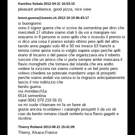
Karolina Sokala 2012-04-21 16:03:15
pleasant ambience, good pizza, nice view
benni.guerra@luewin.ch 2012-10-19 06:43:17
si buongiorno
sono il signor guerra che vi scrive da sementina per dirvi che
mercoledi 17 ottobre siamo stati li da voi a mangiare noi
eravamo in 8 persone io sono qello che o ricevuto il premio io
vi dico una cosa il pranzo estato ottimo pero qelli del altro
tavolo anno pagato solo 48 e 50 noi invece 63 franchi a
tensta come qesta soria io volglio sapere unpo perche qelli
erano di locarno o del paese che organizzava era il roberto
rusconi che un amico che ci porta sempre ambri mancava il
flavio monighetti che tornava dal islanda che era andto
vedere la svizzera noi siamo contenti e un bel posto pero
volevo chiedere se potevate mandarmi unpo di prospetti
perche siamo andati via senza io la ringrazio anticipatamente
lascio il mio indirizzio che
benito guerra
via mondasch1a
6514 sementina
natel 0041 079 219 56 01
se mi vuole chiamare mi fa un faore ok
grazie ancora ricordatevi i cataloghi prospetti li da voi ok
ciao da benito romano claudi norberto luca flavio gagetti e
nicolino
Thierry Rolland 2013-08-21 15:41:09
Thierry, Alsace,France