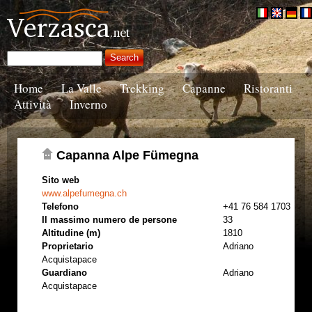
Home
La Valle
Trekking
Capanne
Ristoranti
Attività
Inverno
Capanna Alpe Fümegna
Sito web
www.alpefumegna.ch
Telefono
+41 76 584 1703
Il massimo numero de persone
33
Altitudine (m)
1810
Proprietario
Adriano
Acquistapace
Guardiano
Adriano
Acquistapace