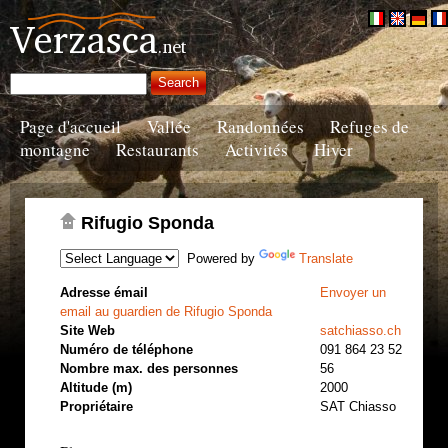
Page d'accueil
Vallée
Randonnées
Refuges de
montagne
Restaurants
Activités
Hiver
Rifugio Sponda
Powered by
Translate
Adresse émail
Envoyer un
email au guardien de Rifugio Sponda
Site Web
satchiasso.ch
Numéro de téléphone
091 864 23 52
Nombre max. des personnes
56
Altitude (m)
2000
Propriétaire
SAT Chiasso