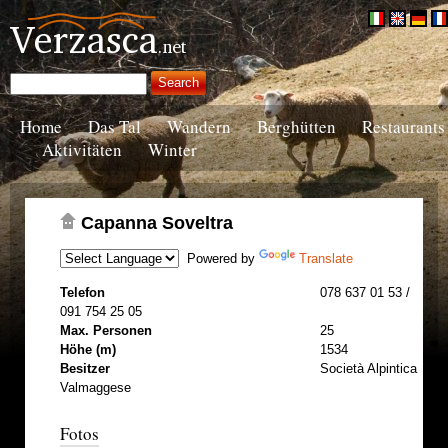
Home
Das Tal
Wandern
Berghütten
Restaurants
Aktivitäten
Winter
Capanna Soveltra
Powered by
Translate
Telefon
078 637 01 53 /
091 754 25 05
Max. Personen
25
Höhe (m)
1534
Besitzer
Società Alpintica
Valmaggese
Fotos