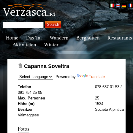
Home
Das Tal
Wandern
Berghütten
Restaurants
Aktivitäten
Winter
Capanna Soveltra
Powered by
Translate
Telefon
078 637 01 53 /
091 754 25 05
Max. Personen
25
Höhe (m)
1534
Besitzer
Società Alpintica
Valmaggese
Fotos