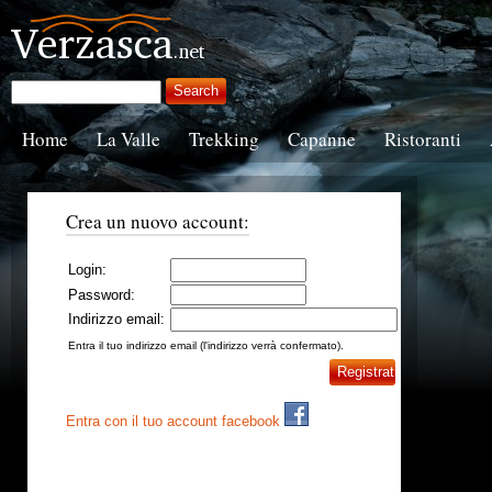
Home
La Valle
Trekking
Capanne
Ristoranti
Crea un nuovo account:
Login:
Password:
Indirizzo email:
Entra il tuo indirizzo email (l'indirizzo verrà confermato).
Entra con il tuo account facebook