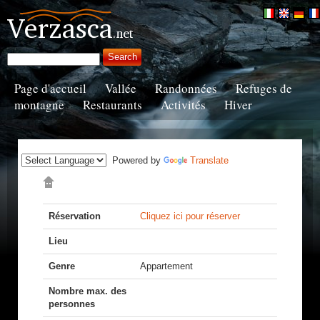
Page d'accueil
Vallée
Randonnées
Refuges de
montagne
Restaurants
Activités
Hiver
Powered by
Translate
Réservation
Cliquez ici pour réserver
Lieu
Genre
Appartement
Nombre max. des
personnes