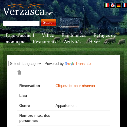
Page d'accueil
Vallée
Randonnées
Refuges de
montagne
Restaurants
Activités
Hiver
Powered by
Translate
Réservation
Cliquez ici pour réserver
Lieu
Genre
Appartement
Nombre max. des
personnes