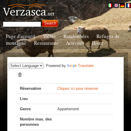
Page d'accueil
Vallée
Randonnées
Refuges de
montagne
Restaurants
Activités
Hiver
Powered by
Translate
Réservation
Cliquez ici pour réserver
Lieu
Genre
Appartement
Nombre max. des
personnes