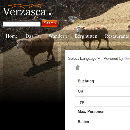
Home
Das Tal
Wandern
Berghütten
Restaurants
Powered by
Buchung
Ort
Typ
Max. Personen
Betten