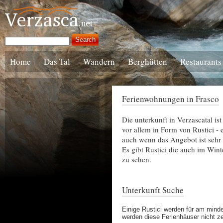
Home
Das Tal
Wandern
Berghütten
Restaurants
Ferienwohnungen in Frasco
Die unterkunft in Verzascatal is
vor allem in Form von Rustici - e
auch wenn das Angebot ist sehr b
Es gibt Rustici die auch im Win
zu sehen.
Unterkunft Suche
Einige Rustici werden für am min
werden diese Ferienhäuser nicht z