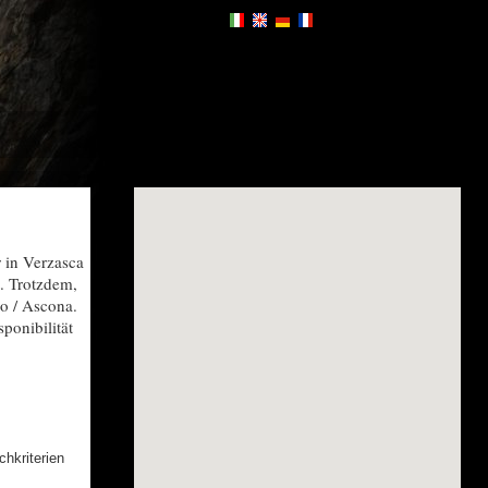
r in Verzasca
t. Trotzdem,
no / Ascona.
ponibilität
hkriterien