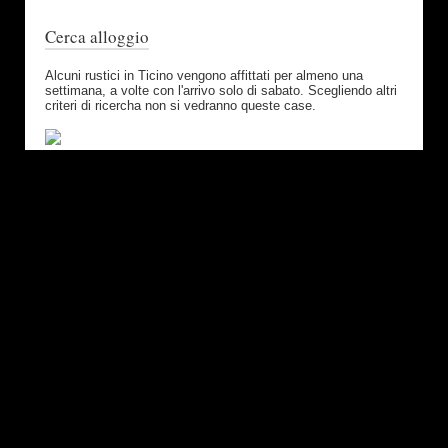
Cerca alloggio
Alcuni rustici in Ticino vengono affittati per almeno una
settimana, a volte con l'arrivo solo di sabato. Scegliendo altri
criteri di ricercha non si vedranno queste case.