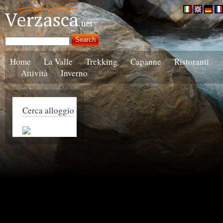
Home
La Valle
Trekking
Capanne
Ristoranti
Attività
Inverno
Cerca alloggio