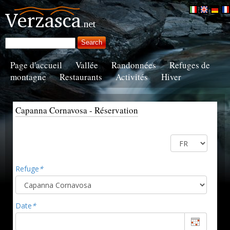
Page d'accueil
Vallée
Randonnées
Refuges de
montagne
Restaurants
Activités
Hiver
Capanna Cornavosa - Réservation
Refuge
*
Date
*