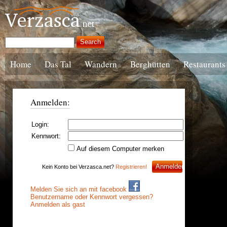
Home
Das Tal
Wandern
Berghütten
Restaurants
Anmelden:
Login:
Kennwort:
Auf diesem Computer merken
Kein Konto bei Verzasca.net?
Registrieren!
Melden Sie sich an mit facebook
Benutzername oder Kennwort vergessen?
Anmelden als gast