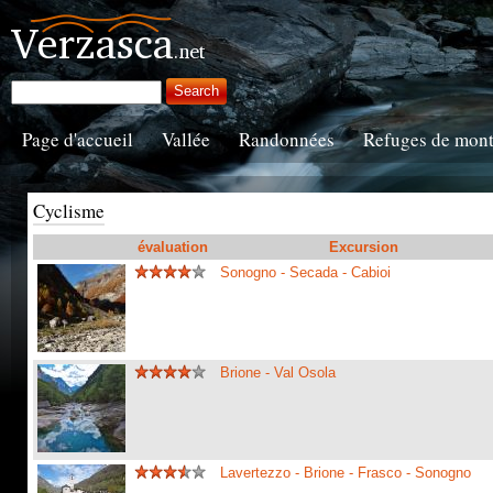
Page d'accueil
Vallée
Randonnées
Refuges de mon
Cyclisme
évaluation
Excursion
Sonogno - Secada - Cabioi
Brione - Val Osola
Lavertezzo - Brione - Frasco - Sonogno