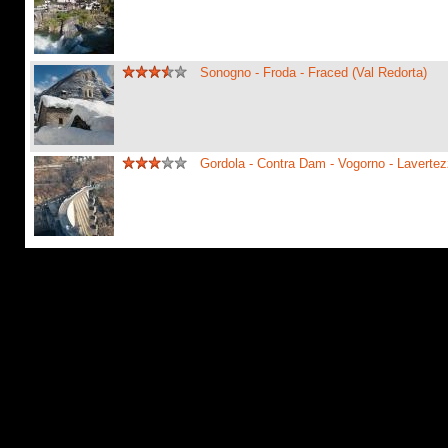
Sonogno - Froda - Fraced (Val Redorta)
Gordola - Contra Dam - Vogorno - Laverte