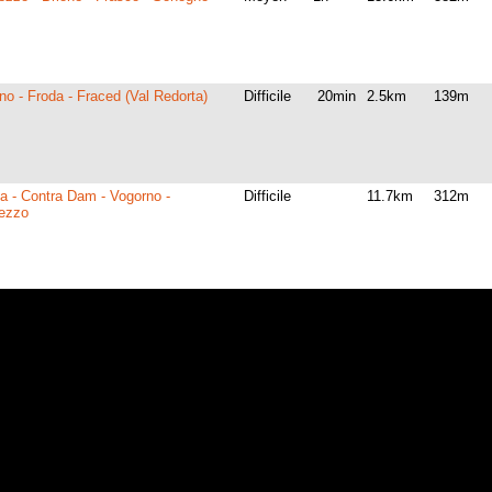
o - Froda - Fraced (Val Redorta)
Difficile
20min
2.5km
139m
a - Contra Dam - Vogorno -
Difficile
11.7km
312m
tezzo