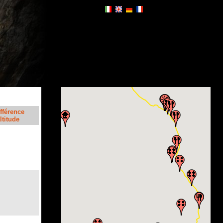
ifférence
ltitude