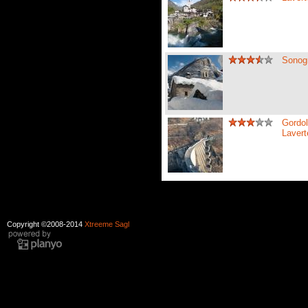
Sonogn
Gordol
Laver
Copyright ©2008-2014
Xtreeme Sagl