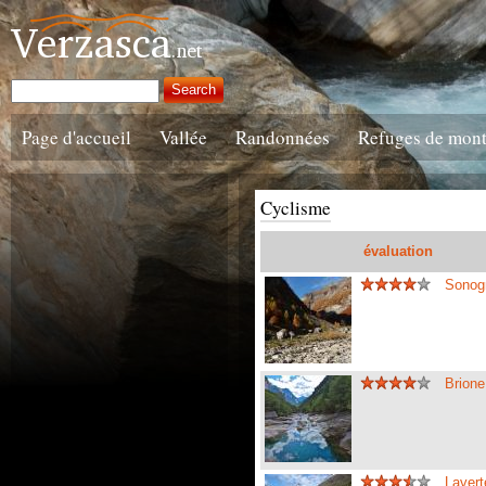
Page d'accueil
Vallée
Randonnées
Refuges de mon
Cyclisme
évaluation
Sonogn
Brione
Lavert