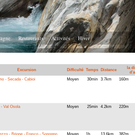
tagne
Restaurants
Activités
Hiver
la d
Excursion
Difficulté
Temps
Distance
d'a
o - Secada - Cabioi
Moyen
30min
3.7km
160m
 - Val Osola
Moyen
25min
4.2km
220m
ezzo - Brione - Frasco - Sonogno
Moyen
1h
13.6km
382m