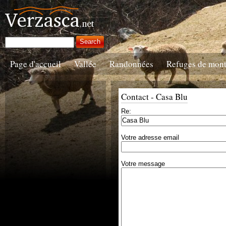
Page d'accueil
Vallée
Randonnées
Refuges de mon
Contact - Casa Blu
Re:
Votre adresse email
Votre message