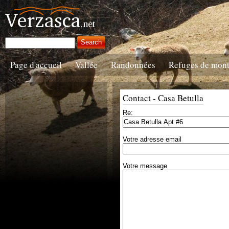
Page d'accueil
Vallée
Randonnées
Refuges de mon
Contact - Casa Betulla
Re:
Votre adresse email
Votre message