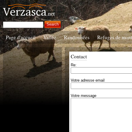
Page d'accueil
Vallée
Randonnées
Refuges de mon
Contact
Re:
Votre adresse email
Votre message