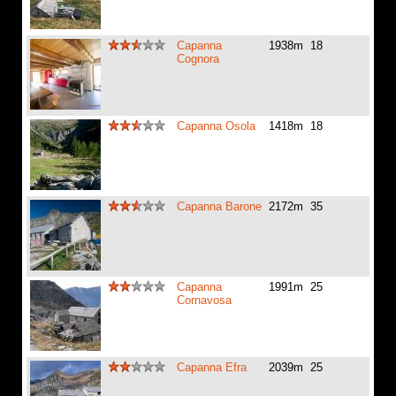
Capanna
1938m
18
Cognora
Capanna Osola
1418m
18
Capanna Barone
2172m
35
Capanna
1991m
25
Cornavosa
Capanna Efra
2039m
25