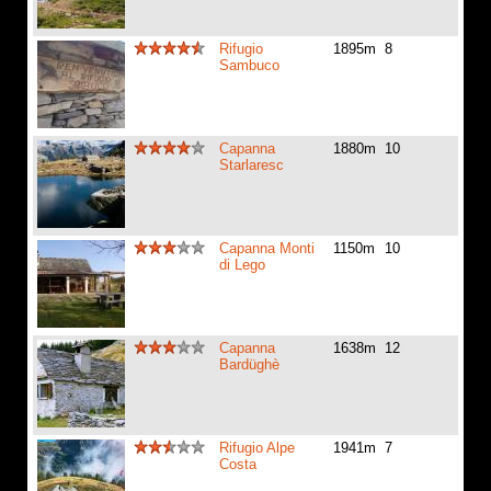
Rifugio
1895m
8
Sambuco
Capanna
1880m
10
Starlaresc
Capanna Monti
1150m
10
di Lego
Capanna
1638m
12
Bardüghè
Rifugio Alpe
1941m
7
Costa