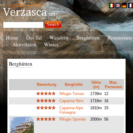
Home
Das Tal
Wandern
Berghütten
Restaurants
Aktivitäten
Winter
Berghütten
Höhe
Max.
Bewertung
Berghütte
(m)
Personen
Rifugio Tomeo
1739m
12
Capanna Nimi
1718m
16
Capanna Alpe
1810m
33
Fümegna
Rifugio Sponda
2000m
56