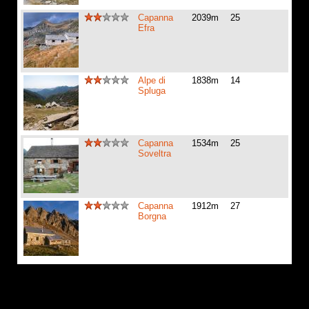
Capanna
2039m
25
Efra
Alpe di
1838m
14
Spluga
Capanna
1534m
25
Soveltra
Capanna
1912m
27
Borgna