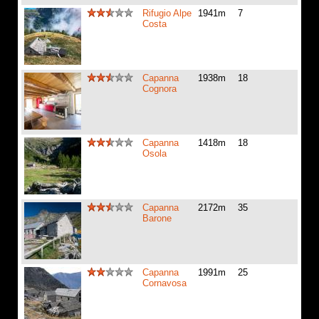
Rifugio Alpe
1941m
7
Costa
Capanna
1938m
18
Cognora
Capanna
1418m
18
Osola
Capanna
2172m
35
Barone
Capanna
1991m
25
Cornavosa