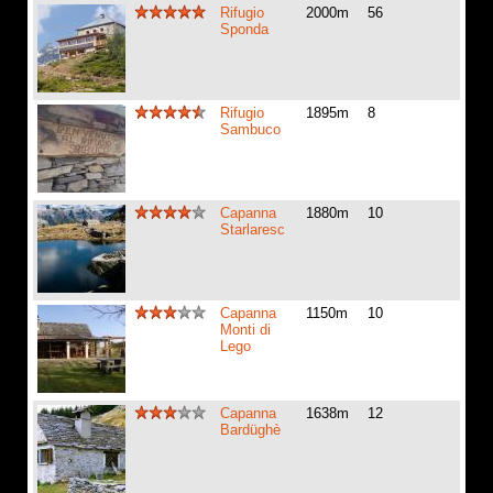
Rifugio
2000m
56
Sponda
Rifugio
1895m
8
Sambuco
Capanna
1880m
10
Starlaresc
Capanna
1150m
10
Monti di
Lego
Capanna
1638m
12
Bardüghè