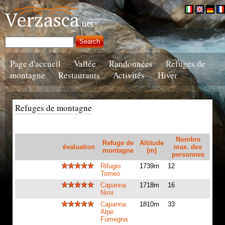
Page d'accueil
Vallée
Randonnées
Refuges de
montagne
Restaurants
Activités
Hiver
Refuges de montagne
Nombre
Refuge de
Altitude
évaluation
max. des
montagne
(m)
personnes
Rifugio
1739m
12
Tomeo
Capanna
1718m
16
Nimi
Capanna
1810m
33
Alpe
Fümegna