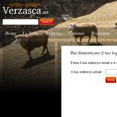
Home
La Valle
Trekking
Capanne
Ristoranti
Hai dimenticato il tuo lo
Entra il tuo indirizzo email e t
Il tuo indirizzo email: