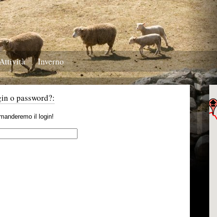
Attività
Inverno
gin o password?:
i manderemo il login!