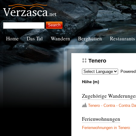
Home
Das Tal
Wandern
Berghütten
Restaurants
Tenero
Powered
Höhe (m)
Zugehörige Wanderunge
Tenero - Contra - Contra D
Ferienwohnungen
Ferienwohnungen in Tenero