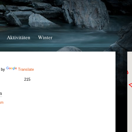
Aktivitäten
Winter
 by
Translate
215
n
am