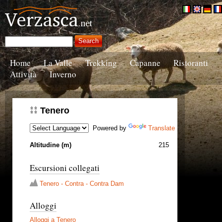
Home
La Valle
Trekking
Capanne
Ristoranti
Attività
Inverno
Tenero
Powered by
Translate
Altitudine (m)
215
Escursioni collegati
Tenero - Contra - Contra Dam
Alloggi
Alloggi a Tenero