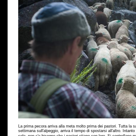
La prima pecora arriva alla meta molto prima dei pastori. Tutta la s
settimana sull'alpeggio, arriva il tempo di spostarsi all'altro. Intant
sole, non c'e bisogno che i pastori stiano con loro. Si controllano 