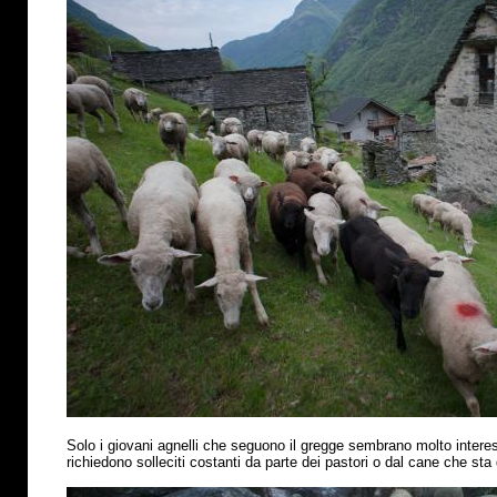
Solo i giovani agnelli che seguono il gregge sembrano molto interess
richiedono solleciti costanti da parte dei pastori o dal cane che sta 