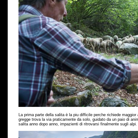
La prima parte della salita
è
la piu difficile perche richiede maggior 
gregge trova la via praticamente da solo, guidato da un paio di anima
salita anno dopo anno, impazienti di ritrovarsi finalmente sugli alpi.