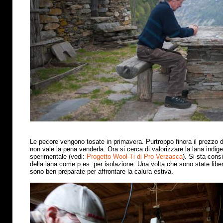
Le pecore vengono tosate in primavera. Purtroppo finora il prezzo 
non vale la pena venderla. Ora si cerca di valorizzare la lana indig
sperimentale (vedi:
Progetto Wool-Ti di Pro Verzasca
). Si sta cons
della lana come p.es. per isolazione. Una volta che sono state libe
sono ben preparate per affrontare la calura estiva
.