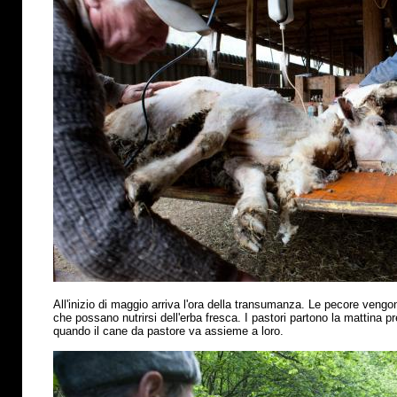
All'inizio di maggio arriva l'ora della transumanza. Le pecore vengo
che possano nutrirsi dell'erba fresca. I pastori partono la mattina p
quando il cane da pastore va assieme a loro.