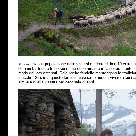
a popolazione della valle si
è
ridotta di ben 10 volte in
Al giorno d'oggi l
60 anni fa. Inoltre le persone che sono rimaste in valle raramente 
modo dei loro antenati. Solo poche famiglie mantengono la tradizio
mucche. Grazie a queste famiglie possiamo ancora vivere alcuni asp
simile a quella vissuta per centinaia di anni.