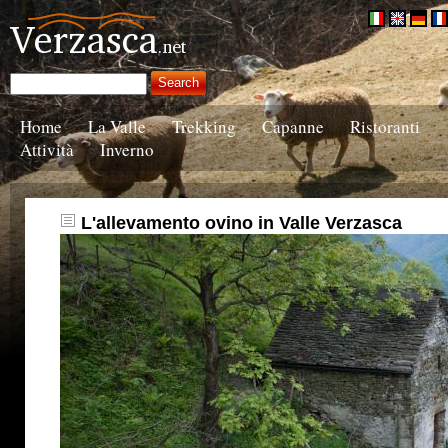
Home
La Valle
Trekking
Capanne
Ristoranti
Attività
Inverno
L'allevamento ovino in Valle Verzasca