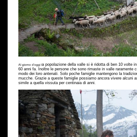
a popolazione della valle si
è
ridotta di ben 10 volte in
Al giorno d'oggi l
60 anni fa. Inoltre le persone che sono rimaste in valle raramente 
modo dei loro antenati. Solo poche famiglie mantengono la tradizio
mucche. Grazie a queste famiglie possiamo ancora vivere alcuni asp
simile a quella vissuta per centinaia di anni.