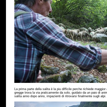
La prima parte della salita
è
la piu difficile perche richiede maggior 
gregge trova la via praticamente da solo, guidato da un paio di anima
salita anno dopo anno, impazienti di ritrovarsi finalmente sugli alpi.