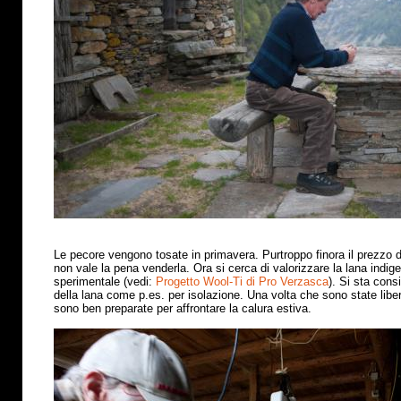
Le pecore vengono tosate in primavera. Purtroppo finora il prezzo 
non vale la pena venderla. Ora si cerca di valorizzare la lana indig
sperimentale (vedi:
Progetto Wool-Ti di Pro Verzasca
). Si sta cons
della lana come p.es. per isolazione. Una volta che sono state libe
sono ben preparate per affrontare la calura estiva
.