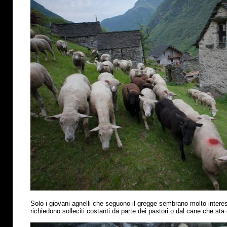
Solo i giovani agnelli che seguono il gregge sembrano molto interess
richiedono solleciti costanti da parte dei pastori o dal cane che sta 