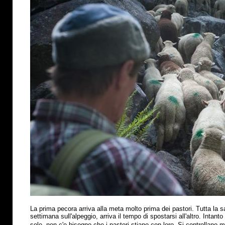
La prima pecora arriva alla meta molto prima dei pastori. Tutta la s
settimana sull'alpeggio, arriva il tempo di spostarsi all'altro. Intant
sole, non c'e bisogno che i pastori stiano con loro. Si controllano 