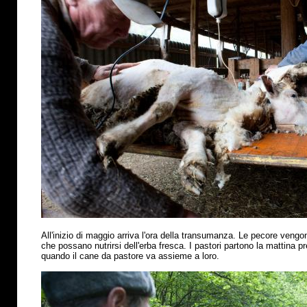
All'inizio di maggio arriva l'ora della transumanza. Le pecore vengo
che possano nutrirsi dell'erba fresca. I pastori partono la mattina p
quando il cane da pastore va assieme a loro.