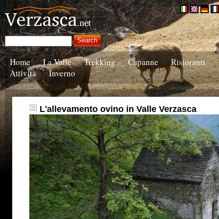
Home
La Valle
Trekking
Capanne
Ristoranti
Attività
Inverno
L'allevamento ovino in Valle Verzasca