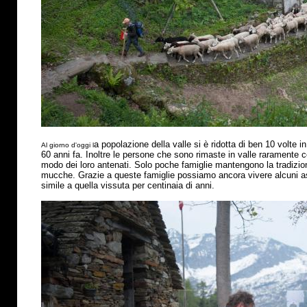
a popolazione della valle si
è
ridotta di ben 10 volte in
Al giorno d'oggi l
60 anni fa. Inoltre le persone che sono rimaste in valle raramente 
modo dei loro antenati. Solo poche famiglie mantengono la tradizio
mucche. Grazie a queste famiglie possiamo ancora vivere alcuni asp
simile a quella vissuta per centinaia di anni.