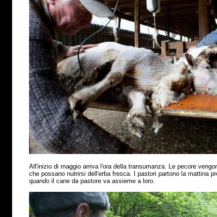
All'inizio di maggio arriva l'ora della transumanza. Le pecore vengo
che possano nutrirsi dell'erba fresca. I pastori partono la mattina p
quando il cane da pastore va assieme a loro.