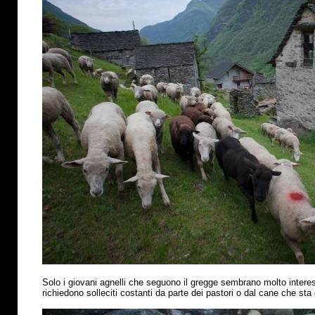
Solo i giovani agnelli che seguono il gregge sembrano molto interess
richiedono solleciti costanti da parte dei pastori o dal cane che sta 