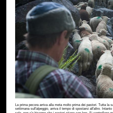
La prima pecora arriva alla meta molto prima dei pastori. Tutta la s
settimana sull'alpeggio, arriva il tempo di spostarsi all'altro. Intant
sole, non c'e bisogno che i pastori stiano con loro. Si controllano 