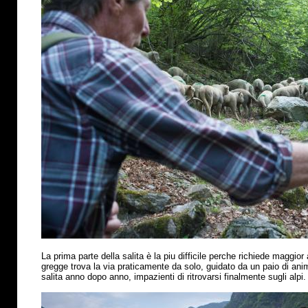
La prima parte della salita
è
la piu difficile perche richiede maggior 
gregge trova la via praticamente da solo, guidato da un paio di anima
salita anno dopo anno, impazienti di ritrovarsi finalmente sugli alpi.