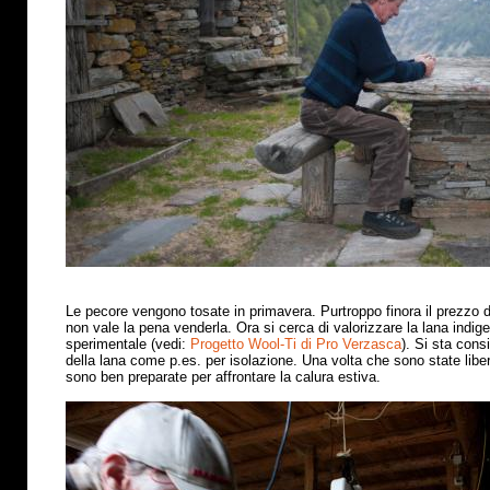
Le pecore vengono tosate in primavera. Purtroppo finora il prezzo 
non vale la pena venderla. Ora si cerca di valorizzare la lana indig
sperimentale (vedi:
Progetto Wool-Ti di Pro Verzasca
). Si sta cons
della lana come p.es. per isolazione. Una volta che sono state libe
sono ben preparate per affrontare la calura estiva
.