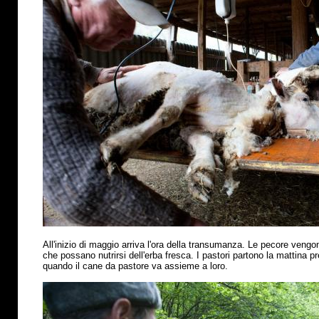
All'inizio di maggio arriva l'ora della transumanza. Le pecore vengo
che possano nutrirsi dell'erba fresca. I pastori partono la mattina p
quando il cane da pastore va assieme a loro.