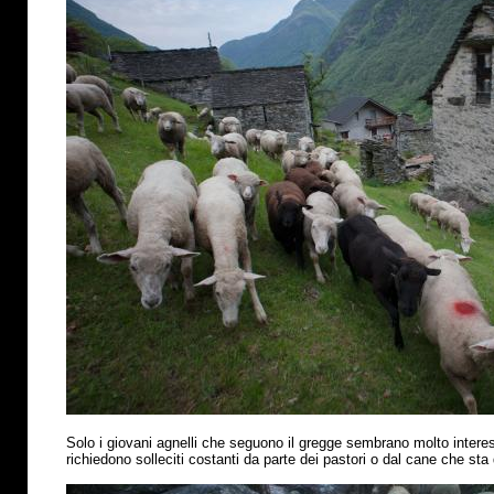
Solo i giovani agnelli che seguono il gregge sembrano molto interess
richiedono solleciti costanti da parte dei pastori o dal cane che sta 