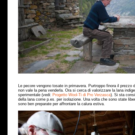
Le pecore vengono tosate in primavera. Purtroppo finora il prezzo 
non vale la pena venderla. Ora si cerca di valorizzare la lana indig
sperimentale (vedi:
Progetto Wool-Ti di Pro Verzasca
). Si sta cons
della lana come p.es. per isolazione. Una volta che sono state libe
sono ben preparate per affrontare la calura estiva
.