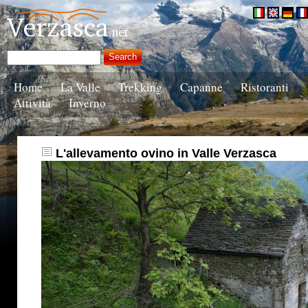
Home
La Valle
Trekking
Capanne
Ristoranti
Attività
Inverno
L'allevamento ovino in Valle Verzasca