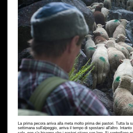
La prima pecora arriva alla meta molto prima dei pastori. Tutta la s
settimana sull'alpeggio, arriva il tempo di spostarsi all'altro. Intant
sole, non c'e bisogno che i pastori stiano con loro. Si controllano 