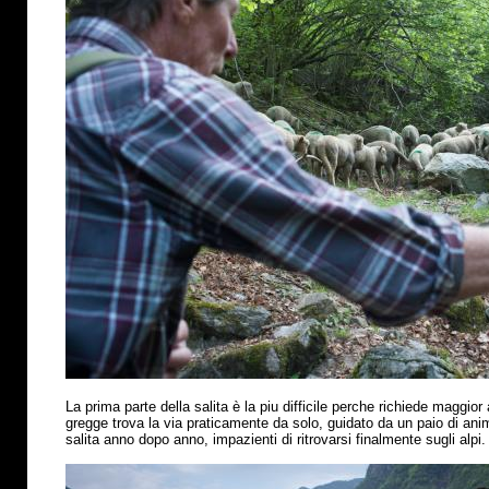
La prima parte della salita
è
la piu difficile perche richiede maggior 
gregge trova la via praticamente da solo, guidato da un paio di anima
salita anno dopo anno, impazienti di ritrovarsi finalmente sugli alpi.