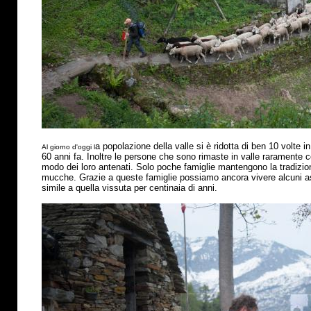
a popolazione della valle si
è
ridotta di ben 10 volte in
Al giorno d'oggi l
60 anni fa. Inoltre le persone che sono rimaste in valle raramente 
modo dei loro antenati. Solo poche famiglie mantengono la tradizio
mucche. Grazie a queste famiglie possiamo ancora vivere alcuni asp
simile a quella vissuta per centinaia di anni.