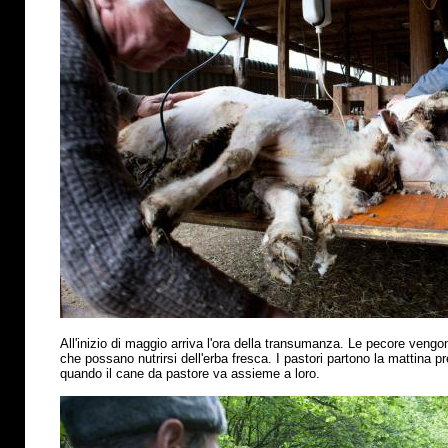
All'inizio di maggio arriva l'ora della transumanza. Le pecore vengo
che possano nutrirsi dell'erba fresca. I pastori partono la mattina p
quando il cane da pastore va assieme a loro.