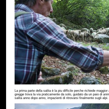
La prima parte della salita
è
la piu difficile perche richiede maggior 
gregge trova la via praticamente da solo, guidato da un paio di anima
salita anno dopo anno, impazienti di ritrovarsi finalmente sugli alpi.