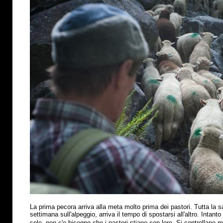
La prima pecora arriva alla meta molto prima dei pastori. Tutta la s
settimana sull'alpeggio, arriva il tempo di spostarsi all'altro. Intant
sole, non c'e bisogno che i pastori stiano con loro. Si controllano 