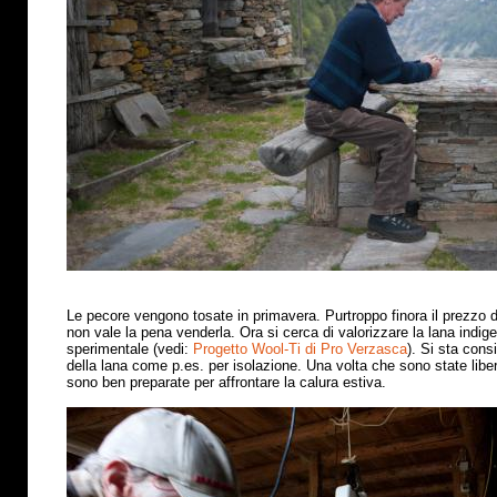
Le pecore vengono tosate in primavera. Purtroppo finora il prezzo 
non vale la pena venderla. Ora si cerca di valorizzare la lana indig
sperimentale (vedi:
Progetto Wool-Ti di Pro Verzasca
). Si sta cons
della lana come p.es. per isolazione. Una volta che sono state libe
sono ben preparate per affrontare la calura estiva
.