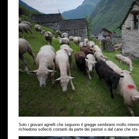
Solo i giovani agnelli che seguono il gregge sembrano molto interess
richiedono solleciti costanti da parte dei pastori o dal cane che sta 