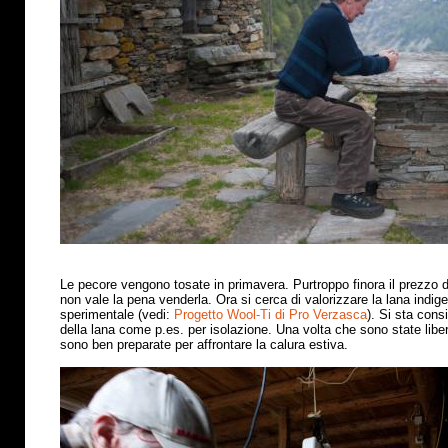
Le pecore vengono tosate in primavera. Purtroppo finora il prezzo 
non vale la pena venderla. Ora si cerca di valorizzare la lana indig
sperimentale (vedi:
Progetto Wool-Ti di Pro Verzasca
). Si sta cons
della lana come p.es. per isolazione. Una volta che sono state libe
sono ben preparate per affrontare la calura estiva
.