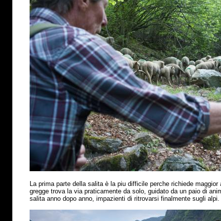
La prima parte della salita
è
la piu difficile perche richiede maggior 
gregge trova la via praticamente da solo, guidato da un paio di anima
salita anno dopo anno, impazienti di ritrovarsi finalmente sugli alpi.