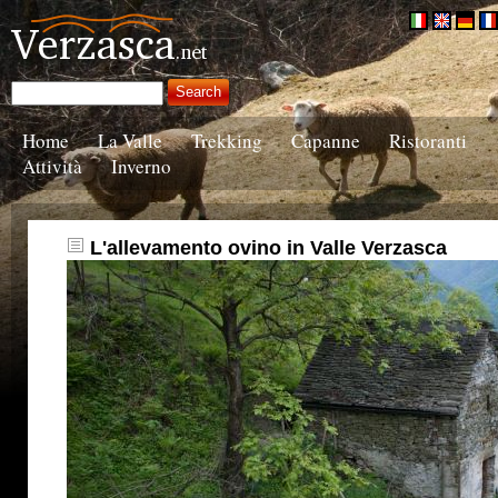
Home
La Valle
Trekking
Capanne
Ristoranti
Attività
Inverno
L'allevamento ovino in Valle Verzasca