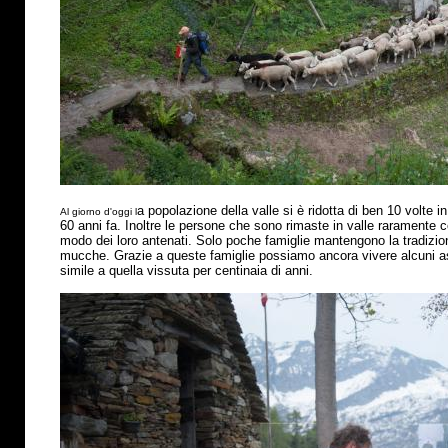
a popolazione della valle si
è
ridotta di ben 10 volte in
Al giorno d'oggi l
60 anni fa. Inoltre le persone che sono rimaste in valle raramente 
modo dei loro antenati. Solo poche famiglie mantengono la tradizio
mucche. Grazie a queste famiglie possiamo ancora vivere alcuni asp
simile a quella vissuta per centinaia di anni.