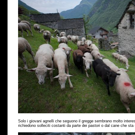
Solo i giovani agnelli che seguono il gregge sembrano molto interess
richiedono solleciti costanti da parte dei pastori o dal cane che sta 