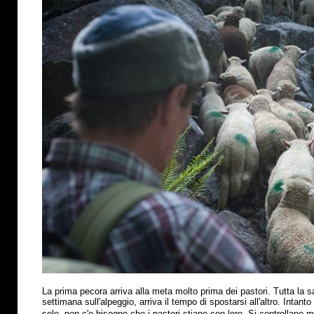
La prima pecora arriva alla meta molto prima dei pastori. Tutta la s
settimana sull'alpeggio, arriva il tempo di spostarsi all'altro. Intant
sole, non c'e bisogno che i pastori stiano con loro. Si controllano 