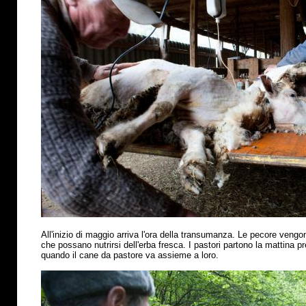
All'inizio di maggio arriva l'ora della transumanza. Le pecore vengo
che possano nutrirsi dell'erba fresca. I pastori partono la mattina p
quando il cane da pastore va assieme a loro.