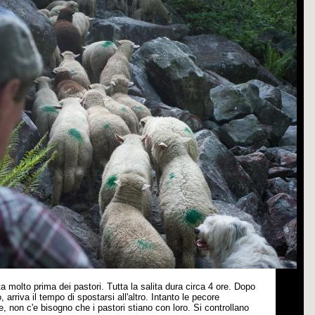
a molto prima dei pastori. Tutta la salita dura circa 4 ore. Dopo
 arriva il tempo di spostarsi all'altro. Intanto le pecore
e, non c'e bisogno che i pastori stiano con loro. Si controllano