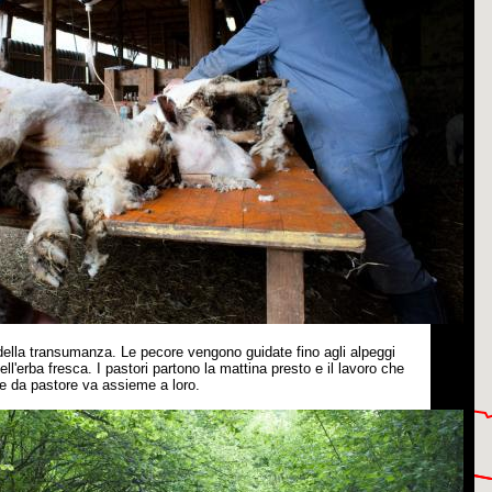
ra della transumanza. Le pecore vengono guidate fino agli alpeggi
ll'erba fresca. I pastori partono la mattina presto e il lavoro che
ne da pastore va assieme a loro.