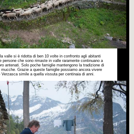
la valle si
è
ridotta di ben 10 volte in confronto agli abitanti
 le persone che sono rimaste in valle raramente continuano a
oro antenati. Solo poche famiglie mantengono la tradizione di
o mucche. Grazie a queste famiglie possiamo ancora vivere
le Verzasca simile a quella vissuta per centinaia di anni.