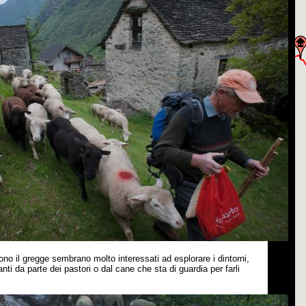
ono il gregge sembrano molto interessati ad esplorare i dintorni,
anti da parte dei pastori o dal cane che sta di guardia per farli