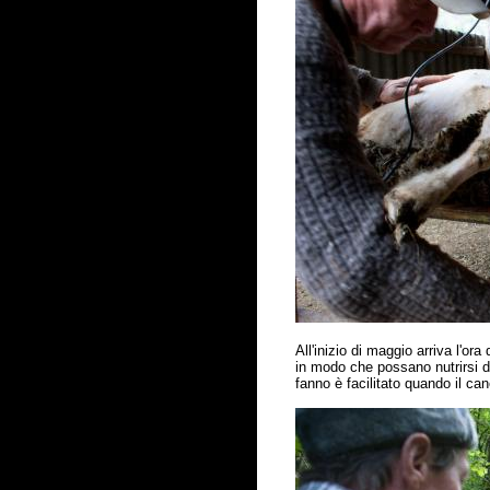
All'inizio di maggio arriva l'o
in modo che possano nutrirsi de
fanno
è
facilitato quando il ca