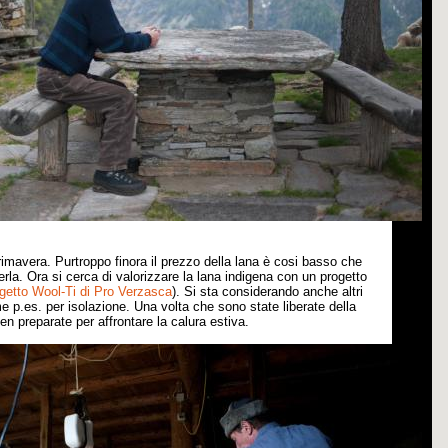
imavera. Purtroppo finora il prezzo della lana
è
cosi basso che
erla. Ora si cerca di valorizzare la lana indigena con un progetto
getto Wool-Ti di Pro Verzasca
). Si sta considerando anche altri
me p.es. per isolazione. Una volta che sono state liberate della
n preparate per affrontare la calura estiva
.