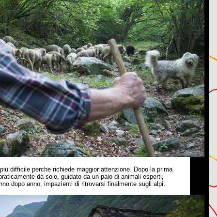
piu difficile perche richiede maggior attenzione. Dopo la prima
 praticamente da solo, guidato da un paio di animali esperti,
nno dopo anno, impazienti di ritrovarsi finalmente sugli alpi.