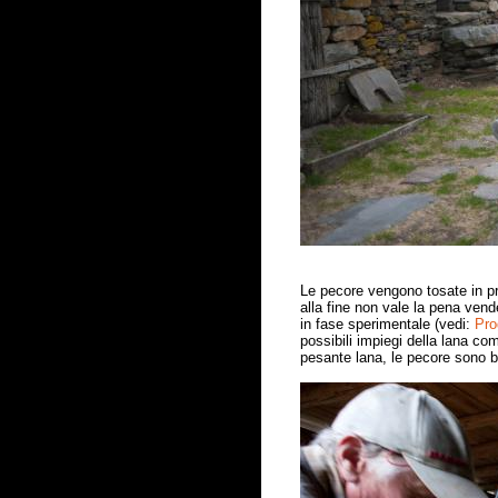
Le pecore vengono tosate in pr
alla fine non vale la pena vend
in fase sperimentale (vedi:
Pro
possibili impiegi della lana co
pesante lana, le pecore sono be