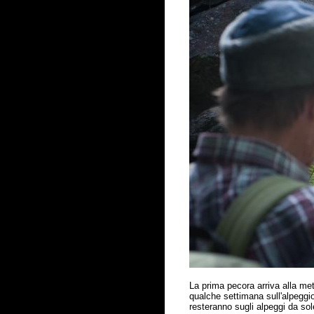
La prima pecora arriva alla met
qualche settimana sull'alpeggio,
resteranno sugli alpeggi da sol