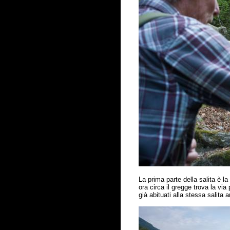
La prima parte della salita
è
la 
ora circa il gregge trova la via
gi
à
abituati alla stessa salita a