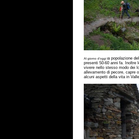
a popolazione del
Al giorno d'oggi l
presenti 50-60 anni fa. Inoltre
vivere nello stesso modo dei l
allevamento di pecore, capre 
alcuni aspetti della vita in Val