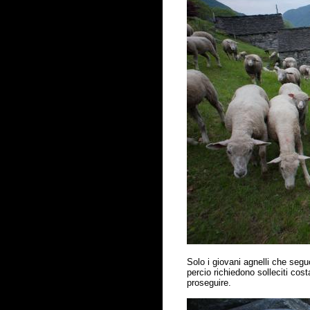
Solo i giovani agnelli che segu
percio richiedono solleciti cost
proseguire.