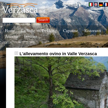
Home
La Valle
Trekking
Capanne
Ristoranti
Attività
Inverno
L'allevamento ovino in Valle Verzasca