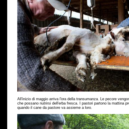
All'inizio di maggio arriva l'ora della transumanza. Le pecore vengo
che possano nutrirsi dell'erba fresca. I pastori partono la mattina p
quando il cane da pastore va assieme a loro.