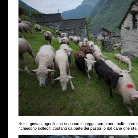
Solo i giovani agnelli che seguono il gregge sembrano molto interess
richiedono solleciti costanti da parte dei pastori o dal cane che sta 