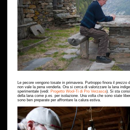
Le pecore vengono tosate in primavera. Purtroppo finora il prezzo 
non vale la pena venderla. Ora si cerca di valorizzare la lana indig
sperimentale (vedi:
Progetto Wool-Ti di Pro Verzasca
). Si sta cons
della lana come p.es. per isolazione. Una volta che sono state libe
sono ben preparate per affrontare la calura estiva
.