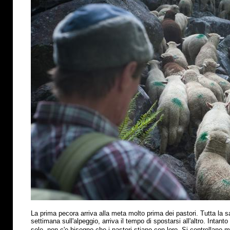
La prima pecora arriva alla meta molto prima dei pastori. Tutta la s
settimana sull'alpeggio, arriva il tempo di spostarsi all'altro. Intant
sole, non c'e bisogno che i pastori stiano con loro. Si controllano 