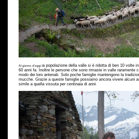
a popolazione della valle si
è
ridotta di ben 10 volte in
Al giorno d'oggi l
60 anni fa. Inoltre le persone che sono rimaste in valle raramente 
modo dei loro antenati. Solo poche famiglie mantengono la tradizio
mucche. Grazie a queste famiglie possiamo ancora vivere alcuni asp
simile a quella vissuta per centinaia di anni.