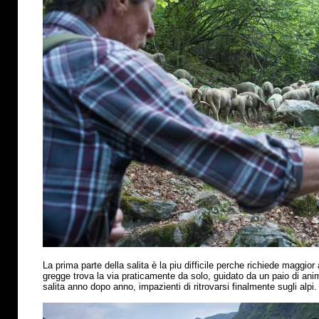
La prima parte della salita
è
la piu difficile perche richiede maggior 
gregge trova la via praticamente da solo, guidato da un paio di anima
salita anno dopo anno, impazienti di ritrovarsi finalmente sugli alpi.