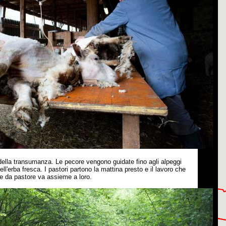
ra della transumanza. Le pecore vengono guidate fino agli alpeggi
ll'erba fresca. I pastori partono la mattina presto e il lavoro che
ne da pastore va assieme a loro.