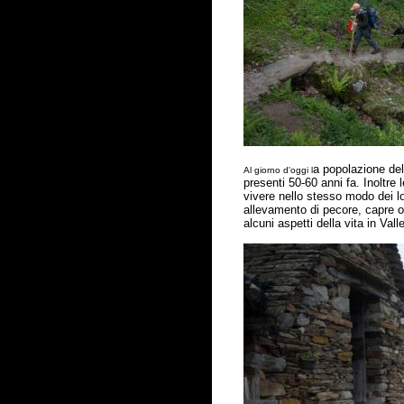
a popolazione del
Al giorno d'oggi l
presenti 50-60 anni fa. Inoltre
vivere nello stesso modo dei l
allevamento di pecore, capre 
alcuni aspetti della vita in Val