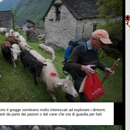
ono il gregge sembrano molto interessati ad esplorare i dintorni,
anti da parte dei pastori o dal cane che sta di guardia per farli