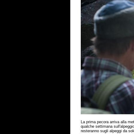
La prima pecora arriva alla met
qualche settimana sull'alpeggio,
resteranno sugli alpeggi da sol