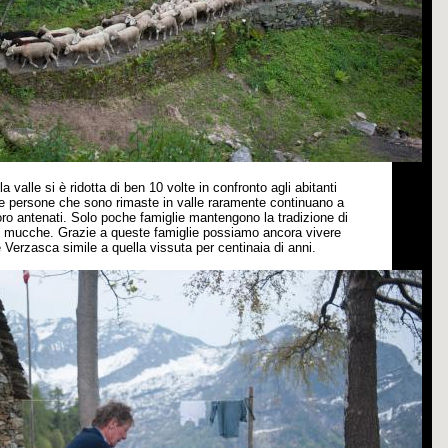
la valle si
è
ridotta di ben 10 volte in confronto agli abitanti
 le persone che sono rimaste in valle raramente continuano a
oro antenati. Solo poche famiglie mantengono la tradizione di
o mucche. Grazie a queste famiglie possiamo ancora vivere
le Verzasca simile a quella vissuta per centinaia di anni.