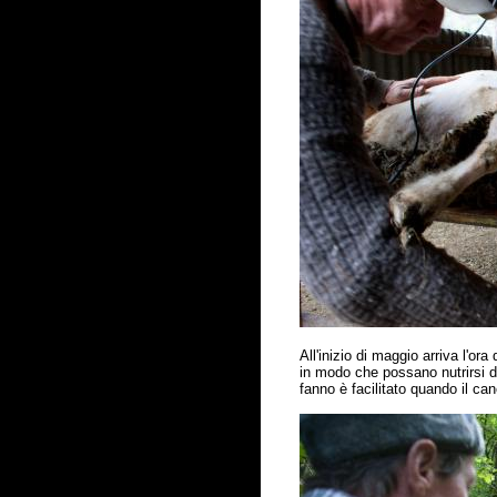
All'inizio di maggio arriva l'o
in modo che possano nutrirsi de
fanno
è
facilitato quando il ca