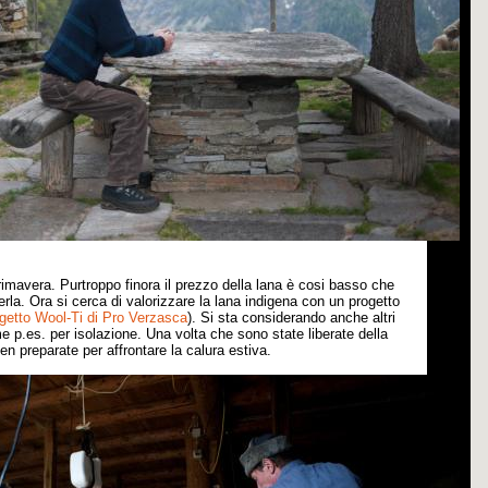
imavera. Purtroppo finora il prezzo della lana
è
cosi basso che
erla. Ora si cerca di valorizzare la lana indigena con un progetto
getto Wool-Ti di Pro Verzasca
). Si sta considerando anche altri
me p.es. per isolazione. Una volta che sono state liberate della
n preparate per affrontare la calura estiva
.