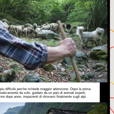
piu difficile perche richiede maggior attenzione. Dopo la prima
 praticamente da solo, guidato da un paio di animali esperti,
nno dopo anno, impazienti di ritrovarsi finalmente sugli alpi.