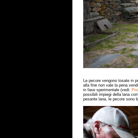
Le pecore vengono tosate in pr
alla fine non vale la pena vend
in fase sperimentale (vedi:
Pro
possibili impiegi della lana co
pesante lana, le pecore sono be