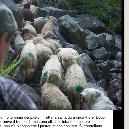
a molto prima dei pastori. Tutta la salita dura circa 4 ore. Dopo
 arriva il tempo di spostarsi all'altro. Intanto le pecore
e, non c'e bisogno che i pastori stiano con loro. Si controllano