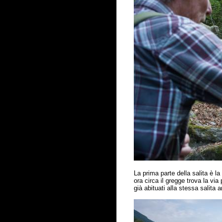
La prima parte della salita
è
la 
ora circa il gregge trova la via
gi
à
abituati alla stessa salita a