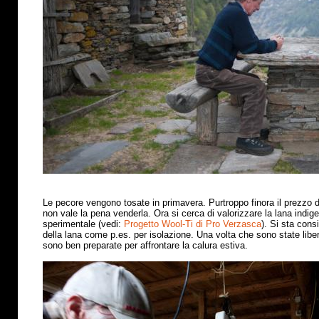
Le pecore vengono tosate in primavera. Purtroppo finora il prezzo 
non vale la pena venderla. Ora si cerca di valorizzare la lana indig
sperimentale (vedi:
Progetto Wool-Ti di Pro Verzasca
). Si sta cons
della lana come p.es. per isolazione. Una volta che sono state libe
sono ben preparate per affrontare la calura estiva
.