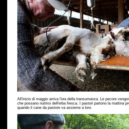
All'inizio di maggio arriva l'ora della transumanza. Le pecore vengo
che possano nutrirsi dell'erba fresca. I pastori partono la mattina p
quando il cane da pastore va assieme a loro.