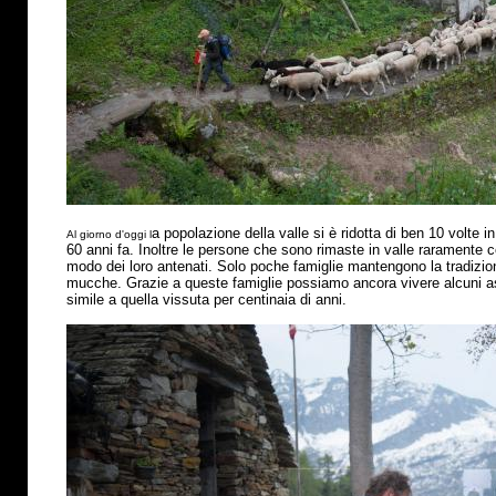
a popolazione della valle si
è
ridotta di ben 10 volte in
Al giorno d'oggi l
60 anni fa. Inoltre le persone che sono rimaste in valle raramente 
modo dei loro antenati. Solo poche famiglie mantengono la tradizio
mucche. Grazie a queste famiglie possiamo ancora vivere alcuni asp
simile a quella vissuta per centinaia di anni.