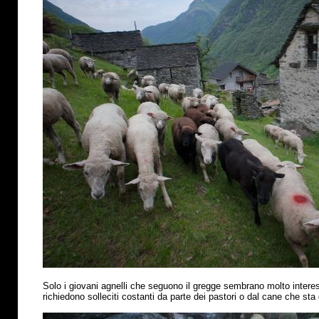
Solo i giovani agnelli che seguono il gregge sembrano molto interess
richiedono solleciti costanti da parte dei pastori o dal cane che sta 