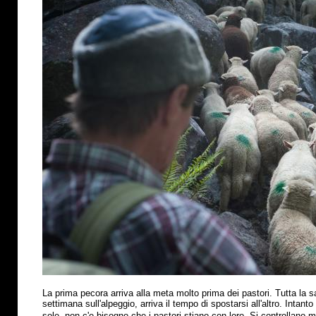
La prima pecora arriva alla meta molto prima dei pastori. Tutta la s
settimana sull'alpeggio, arriva il tempo di spostarsi all'altro. Intant
sole, non c'e bisogno che i pastori stiano con loro. Si controllano 