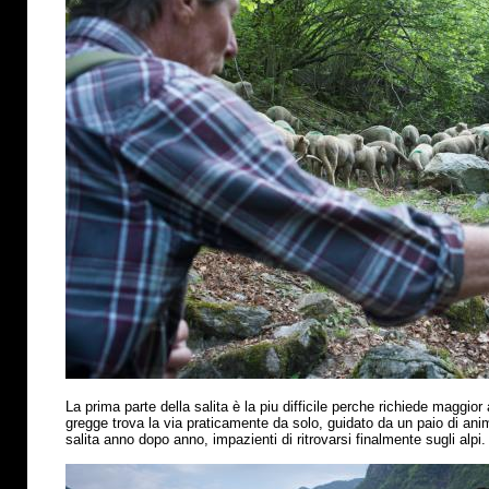
La prima parte della salita
è
la piu difficile perche richiede maggior 
gregge trova la via praticamente da solo, guidato da un paio di anima
salita anno dopo anno, impazienti di ritrovarsi finalmente sugli alpi.