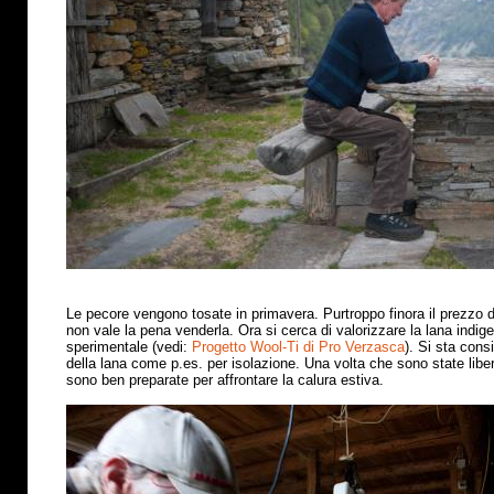
Le pecore vengono tosate in primavera. Purtroppo finora il prezzo 
non vale la pena venderla. Ora si cerca di valorizzare la lana indig
sperimentale (vedi:
Progetto Wool-Ti di Pro Verzasca
). Si sta cons
della lana come p.es. per isolazione. Una volta che sono state libe
sono ben preparate per affrontare la calura estiva
.