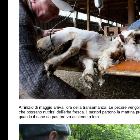
All'inizio di maggio arriva l'ora della transumanza. Le pecore vengo
che possano nutrirsi dell'erba fresca. I pastori partono la mattina p
quando il cane da pastore va assieme a loro.