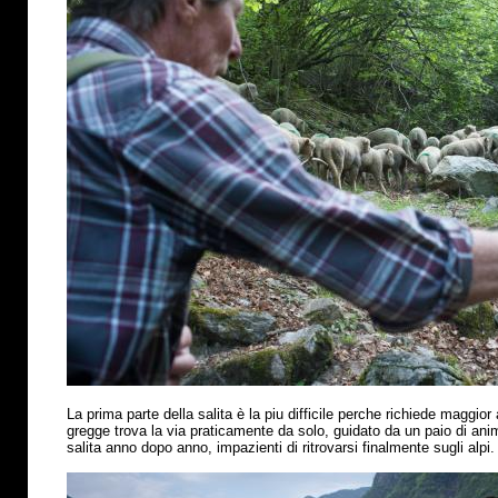
La prima parte della salita
è
la piu difficile perche richiede maggior 
gregge trova la via praticamente da solo, guidato da un paio di anima
salita anno dopo anno, impazienti di ritrovarsi finalmente sugli alpi.