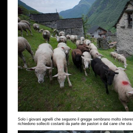
Solo i giovani agnelli che seguono il gregge sembrano molto interess
richiedono solleciti costanti da parte dei pastori o dal cane che sta 