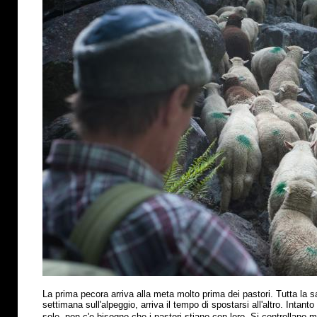
La prima pecora arriva alla meta molto prima dei pastori. Tutta la s
settimana sull'alpeggio, arriva il tempo di spostarsi all'altro. Intant
sole, non c'e bisogno che i pastori stiano con loro. Si controllano 