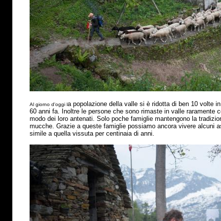
a popolazione della valle si
è
ridotta di ben 10 volte in
Al giorno d'oggi l
60 anni fa. Inoltre le persone che sono rimaste in valle raramente 
modo dei loro antenati. Solo poche famiglie mantengono la tradizio
mucche. Grazie a queste famiglie possiamo ancora vivere alcuni asp
simile a quella vissuta per centinaia di anni.