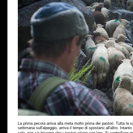
La prima pecora arriva alla meta molto prima dei pastori. Tutta la s
settimana sull'alpeggio, arriva il tempo di spostarsi all'altro. Intant
sole, non c'e bisogno che i pastori stiano con loro. Si controllano 