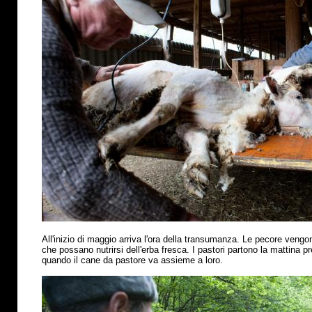
All'inizio di maggio arriva l'ora della transumanza. Le pecore vengo
che possano nutrirsi dell'erba fresca. I pastori partono la mattina p
quando il cane da pastore va assieme a loro.