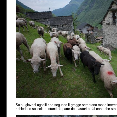
Solo i giovani agnelli che seguono il gregge sembrano molto interess
richiedono solleciti costanti da parte dei pastori o dal cane che sta 