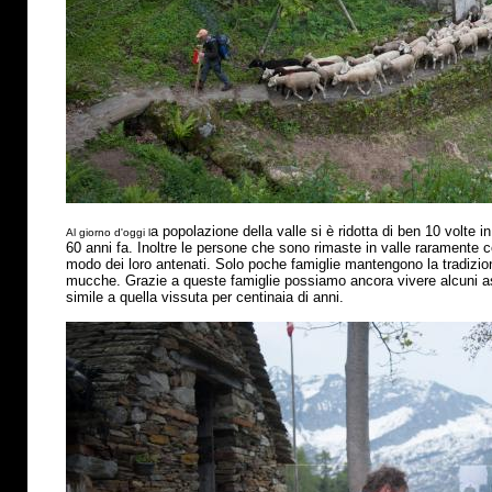
a popolazione della valle si
è
ridotta di ben 10 volte in
Al giorno d'oggi l
60 anni fa. Inoltre le persone che sono rimaste in valle raramente 
modo dei loro antenati. Solo poche famiglie mantengono la tradizio
mucche. Grazie a queste famiglie possiamo ancora vivere alcuni asp
simile a quella vissuta per centinaia di anni.