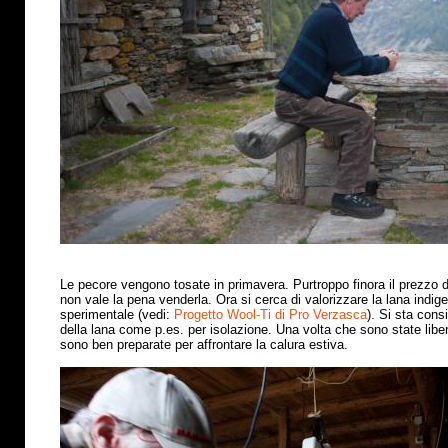
Le pecore vengono tosate in primavera. Purtroppo finora il prezzo 
non vale la pena venderla. Ora si cerca di valorizzare la lana indig
sperimentale (vedi:
Progetto Wool-Ti di Pro Verzasca
). Si sta cons
della lana come p.es. per isolazione. Una volta che sono state libe
sono ben preparate per affrontare la calura estiva
.