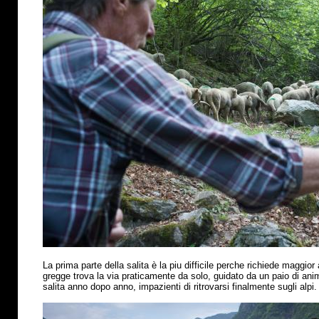
La prima parte della salita
è
la piu difficile perche richiede maggior 
gregge trova la via praticamente da solo, guidato da un paio di anima
salita anno dopo anno, impazienti di ritrovarsi finalmente sugli alpi.