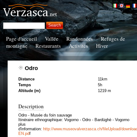
Page d'accueil
Vallée
Randonnées
Refuges de
montagne
Restaurants
Activités
Hiver
Odro
Distance
11km
Temps
5h
Altitude (m)
1219 m
Description
Odro
-
Musée
du foin sauvage
Itinéraire ethnographique
:
Vogorno
-
Odro - Bardüghè
-
Vogorno
plus
d'information:
http://www.museovalverzasca.ch/fileUpload/down
EN.pd
f