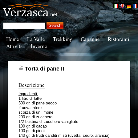
Home
La Valle
Trekking
Capanne
Ristoranti
Attività
Inverno
Torta di pane II
Descrizione
Ingredienti:
1 litro di latte
500 gr. di pane secco
2 uova intere
scorza di un limone
200 gr. di zucchero
1/2 bustina di zucchero vanigliato
100 gr. di cacao
100 gr. di pinoli
140 gr. di frutti canditi misti (uvetta, cedro, arancia)