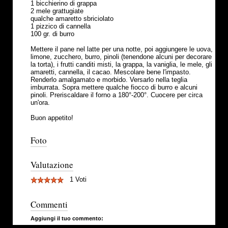
1 bicchierino di grappa
2 mele grattugiate
qualche amaretto sbriciolato
1 pizzico di cannella
100 gr. di burro
Mettere il pane nel latte per una notte, poi aggiungere le uova,
limone, zucchero, burro, pinoli (tenendone alcuni per decorare
la torta), i frutti canditi misti, la grappa, la vaniglia, le mele, gli
amaretti, cannella, il cacao. Mescolare bene l'impasto.
Renderlo amalgamato e morbido. Versarlo nella teglia
imburrata. Sopra mettere qualche fiocco di burro e alcuni
pinoli. Preriscaldare il forno a 180°-200°. Cuocere per circa
un'ora.
Buon appetito!
Foto
Valutazione
1 Voti
Commenti
Aggiungi il tuo commento: