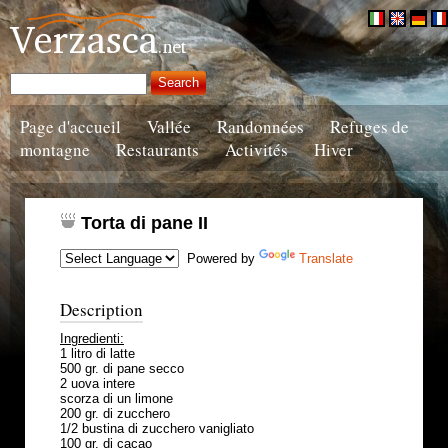
Page d'accueil
Vallée
Randonnées
Refuges de
montagne
Restaurants
Activités
Hiver
Torta di pane II
Powered by
Translate
Description
Ingredienti:
1 litro di latte
500 gr. di pane secco
2 uova intere
scorza di un limone
200 gr. di zucchero
1/2 bustina di zucchero vanigliato
100 gr. di cacao