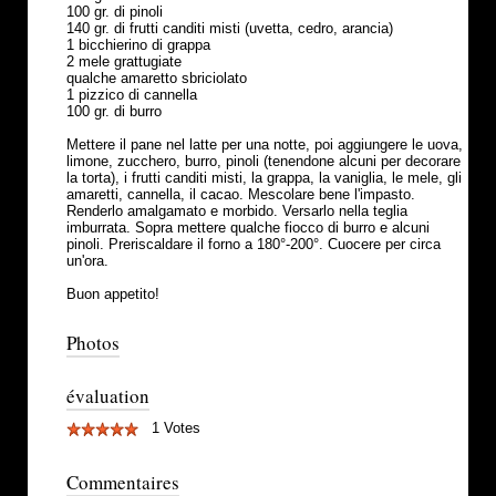
100 gr. di pinoli
140 gr. di frutti canditi misti (uvetta, cedro, arancia)
1 bicchierino di grappa
2 mele grattugiate
qualche amaretto sbriciolato
1 pizzico di cannella
100 gr. di burro
Mettere il pane nel latte per una notte, poi aggiungere le uova,
limone, zucchero, burro, pinoli (tenendone alcuni per decorare
la torta), i frutti canditi misti, la grappa, la vaniglia, le mele, gli
amaretti, cannella, il cacao. Mescolare bene l'impasto.
Renderlo amalgamato e morbido. Versarlo nella teglia
imburrata. Sopra mettere qualche fiocco di burro e alcuni
pinoli. Preriscaldare il forno a 180°-200°. Cuocere per circa
un'ora.
Buon appetito!
Photos
évaluation
1 Votes
Commentaires