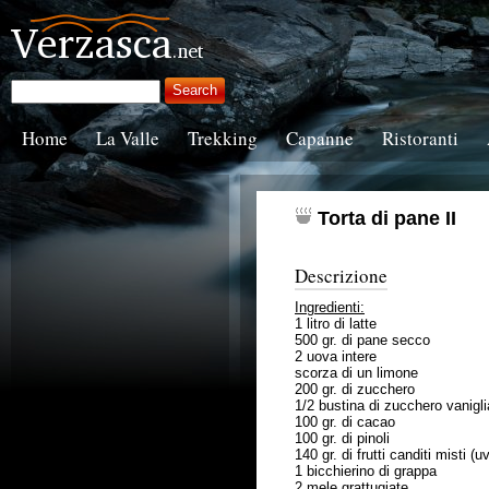
Home
La Valle
Trekking
Capanne
Ristoranti
Torta di pane II
Descrizione
Ingredienti:
1 litro di latte
500 gr. di pane secco
2 uova intere
scorza di un limone
200 gr. di zucchero
1/2 bustina di zucchero vanigli
100 gr. di cacao
100 gr. di pinoli
140 gr. di frutti canditi misti (
1 bicchierino di grappa
2 mele grattugiate