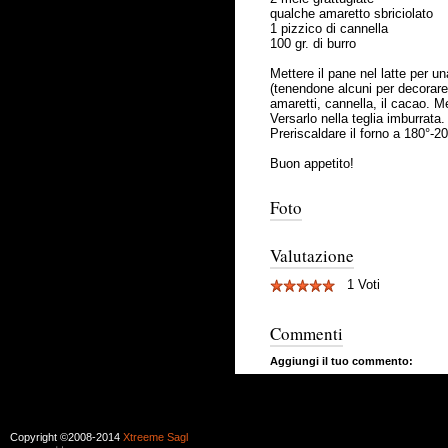
qualche amaretto sbriciolato
1 pizzico di cannella
100 gr. di burro
Mettere il pane nel latte per u
(tenendone alcuni per decorare la
amaretti, cannella, il cacao. 
Versarlo nella teglia imburrata.
Preriscaldare il forno a 180°-2
Buon appetito!
Foto
Valutazione
1 Voti
Commenti
Aggiungi il tuo commento:
Copyright ©2008-2014
Xtreeme Sagl