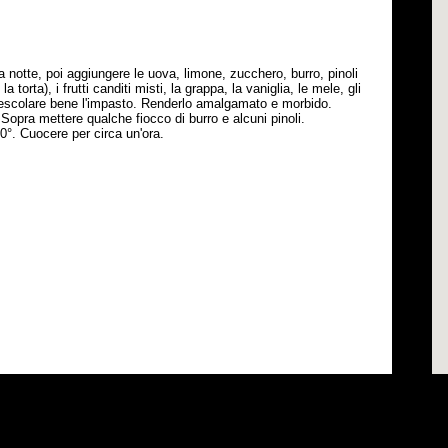
na notte, poi aggiungere le uova, limone, zucchero, burro, pinoli
 torta), i frutti canditi misti, la grappa, la vaniglia, le mele, gli
Mescolare bene l'impasto. Renderlo amalgamato e morbido.
 Sopra mettere qualche fiocco di burro e alcuni pinoli.
00°. Cuocere per circa un'ora.