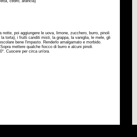
uvetta, cedro, arancia)
na notte, poi aggiungere le uova, limone, zucchero, burro, pinoli
 torta), i frutti canditi misti, la grappa, la vaniglia, le mele, gli
Mescolare bene l'impasto. Renderlo amalgamato e morbido.
 Sopra mettere qualche fiocco di burro e alcuni pinoli.
00°. Cuocere per circa un'ora.