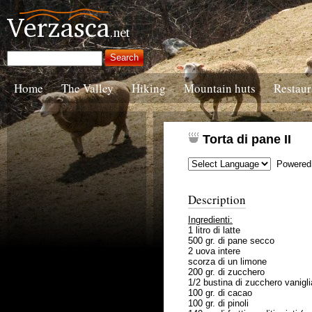
Home
The Valley
Hiking
Mountain huts
Restaur
Torta di pane II
Powered
Description
Ingredienti:
1 litro di latte
500 gr. di pane secco
2 uova intere
scorza di un limone
200 gr. di zucchero
1/2 bustina di zucchero vanigli
100 gr. di cacao
100 gr. di pinoli