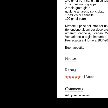
140 gr. di frutti canditi misti (
1 bicchierino di grappa
2 mele grattugiate
qualche amaretto sbriciolato
1 pizzico di cannella
100 gr. di burro
Mettere il pane nel latte per u
(tenendone alcuni per decorare la
amaretti, cannella, il cacao. 
Versarlo nella teglia imburrata.
Preriscaldare il forno a 180°-2
Buon appetito!
Photos
Rating
1 Votes
Comments
Add your comment: