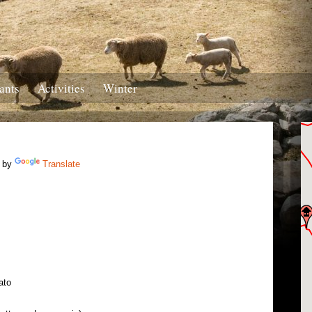
ants
Activities
Winter
 by
Translate
ato